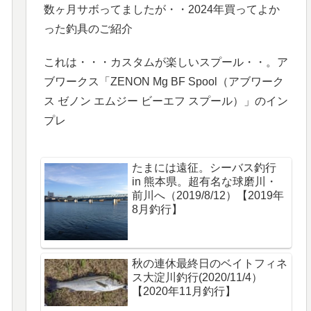
数ヶ月サボってましたが・・2024年買ってよか
った釣具のご紹介
これは・・・カスタムが楽しいスプール・・。ア
ブワークス「ZENON Mg BF Spool（アブワーク
ス ゼノン エムジー ビーエフ スプール）」のイン
プレ
たまには遠征。シーバス釣行
in 熊本県。超有名な球磨川・
前川へ（2019/8/12）【2019年
8月釣行】
秋の連休最終日のベイトフィネ
ス大淀川釣行(2020/11/4）
【2020年11月釣行】