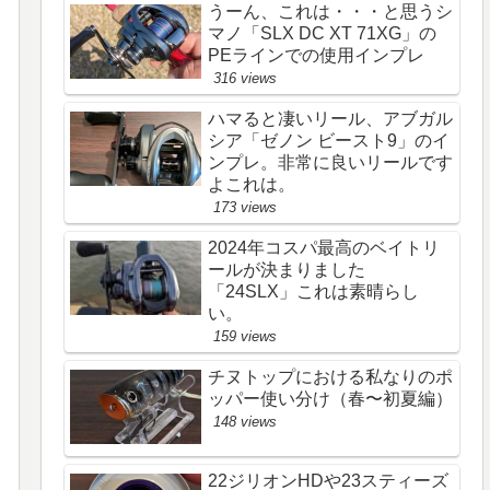
うーん、これは・・・と思うシ
マノ「SLX DC XT 71XG」の
PEラインでの使用インプレ
316 views
ハマると凄いリール、アブガル
シア「ゼノン ビースト9」のイ
ンプレ。非常に良いリールです
よこれは。
173 views
2024年コスパ最高のベイトリ
ールが決まりました
「24SLX」これは素晴らし
い。
159 views
チヌトップにおける私なりのポ
ッパー使い分け（春〜初夏編）
148 views
22ジリオンHDや23スティーズ