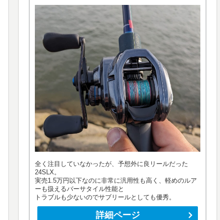
全く注目していなかったが、予想外に良リールだった
24SLX。
実売1.5万円以下なのに非常に汎用性も高く、軽めのルア
ーも扱えるバーサタイル性能と
トラブルも少ないのでサブリールとしても優秀。
詳細ページ