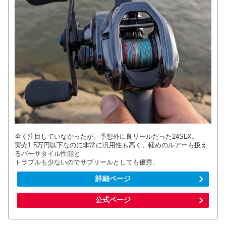
全く注目していなかったが、予想外に良リールだった24SLX。
実売1.5万円以下なのに非常に汎用性も高く、軽めのルアーも扱え
るバーサタイル性能と
トラブルも少ないのでサブリールとしても優秀。
詳細ページ
公式ページ