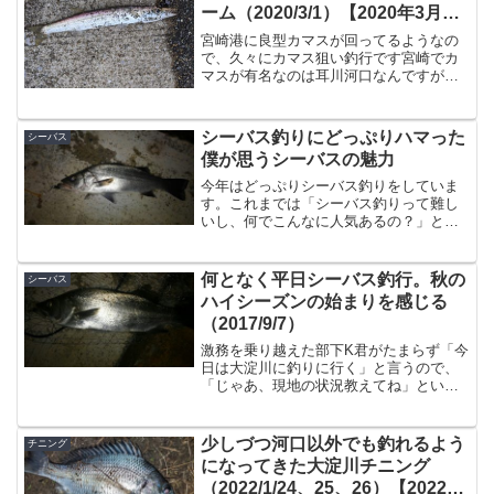
ーム（2020/3/1）【2020年3月釣
行】
宮崎港に良型カマスが回ってるようなの
で、久々にカマス狙い釣行です宮崎でカ
マスが有名なのは耳川河口なんですが、
宮崎港にも一応回ってきます。耳川河口
なら回ってくると３桁釣果が出るようで
すが、人が多いのとそんなに釣って
シーバス釣りにどっぷりハマった
シーバス
も・・という事もありますので...
僕が思うシーバスの魅力
今年はどっぷりシーバス釣りをしていま
す。これまでは「シーバス釣りって難し
いし、何でこんなに人気あるの？」と思
ってたんですが、一旦釣り方が分かると
よく釣れて楽しいという釣りなのです。
そんなシーバスの魅力について。身近な
何となく平日シーバス釣行。秋の
シーバス
大物の代表格シーバスはか...
ハイシーズンの始まりを感じる
（2017/9/7）
激務を乗り越えた部下K君がたまらず「今
日は大淀川に釣りに行く」と言うので、
「じゃあ、現地の状況教えてね」という
お願いをしていたところ・・・「着いて
すぐ２回ヒットしましたよ！」という有
益情報がもたらされたので、さっさと飯
少しづつ河口以外でも釣れるよう
チニング
食って釣行することに。...
になってきた大淀川チニング
（2022/1/24、25、26）【2022年