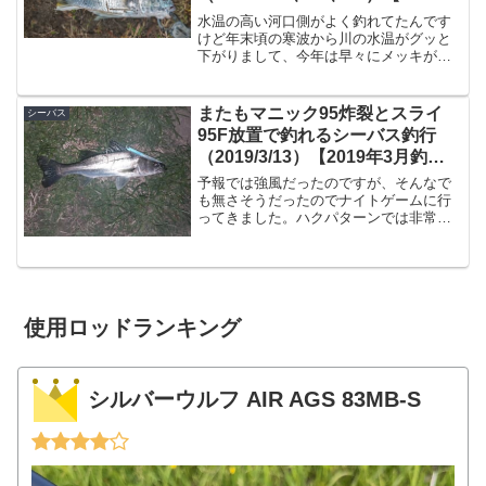
1月釣行】
水温の高い河口側がよく釣れてたんです
けど年末頃の寒波から川の水温がグッと
下がりまして、今年は早々にメッキが居
なくなるレベルで水温が下がる事態が起
きてまして、低水温に強いチヌですら釣
り辛くなるという事が起きておりまし
またもマニック95炸裂とスライ
シーバス
た。（去年は１月でもそこそ...
95F放置で釣れるシーバス釣行
（2019/3/13）【2019年3月釣
行】
予報では強風だったのですが、そんなで
も無さそうだったのでナイトゲームに行
ってきました。ハクパターンでは非常に
最近良く釣れています。なぜかボイル皆
無現場に着いてみると、なぜかボイル/ラ
イズは皆無な状態。あれ・・・？？とい
う予想外の展開ですが、...
使用ロッドランキング
シルバーウルフ AIR AGS 83MB-S