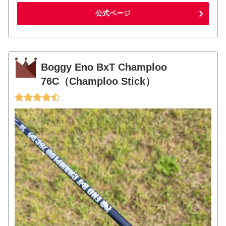
公式ページ
Boggy Eno BxT Champloo
76C（Champloo Stick）