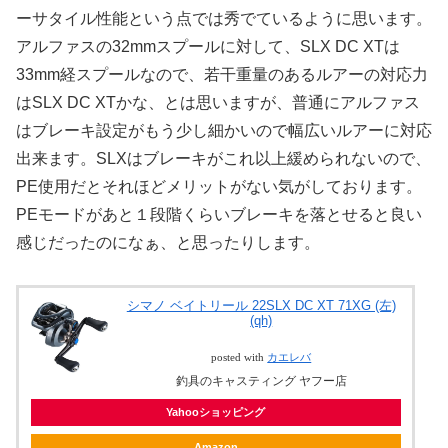
ーサタイル性能という点では秀でているように思います。
アルファスの32mmスプールに対して、SLX DC XTは
33mm経スプールなので、若干重量のあるルアーの対応力
はSLX DC XTかな、とは思いますが、普通にアルファス
はブレーキ設定がもう少し細かいので幅広いルアーに対応
出来ます。SLXはブレーキがこれ以上緩められないので、
PE使用だとそれほどメリットがない気がしております。
PEモードがあと１段階くらいブレーキを落とせると良い
感じだったのになぁ、と思ったりします。
シマノ ベイトリール 22SLX DC XT 71XG (左)
(qh)
posted with
カエレバ
釣具のキャスティング ヤフー店
Yahooショッピング
Amazon