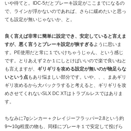
いや待てと。IDC-5だとブレーキ設定がここまでになるの
で、ラインが浮かないのであれば、さらに緩めたいと思っ
ても設定が無いじゃないか、と。
良く言えば非常に簡単に設定でき、安定していると言えま
すが、悪く言うとブレーキ設定が狭すぎる
ように思いま
す。PE使用だと常に１でいけちゃうじゃん、という感じ
です。とりあえず２か１にしとけばいいので楽で良いねと
も言えますが、
ギリギリを攻める設定が無いのが物足らな
いという点
もあり悩ましい部分です。いや、、、まあギリ
ギリ攻めるから大バックラすると考えると、ギリギリを攻
めさせてくれないSLX DC XTはトラブルレスではありま
す。
ちなみに7gシンカー＋クレイジーフラッパー2.8という約
9〜10g程度の物も、同様にブレーキ１で安定して投げら