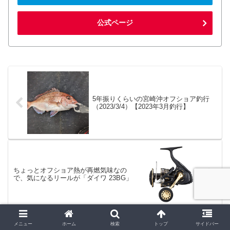
公式ページ
5年振りくらいの宮崎沖オフショア釣行
（2023/3/4）【2023年3月釣行】
ちょっとオフショア熱が再燃気味なの
で、気になるリールが「ダイワ 23BG」
メニュー
ホーム
検索
トップ
サイドバー
ホーム
釣り
シマノ