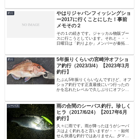
ので、宮崎市近辺在住の方へ。...
やはりジャパンフィッシングショ
釣り
ー2017に行くことにした！事前
メモその２
その１の続きです。ジャッカル物販ブー
スに行こうとしています。それと・・・
日曜日は「釣りよか」メンバーが秦拓馬
さんの代打で出られるそうなので、いつ
も「釣りよか」を見てる者としてはちょ
っと見たい。ピュア・フィッシング・ジ
5年振りくらいの宮崎沖オフショ
釣り
ャパン先にも「バチコン」...
ア釣行（2023/3/4）【2023年3月
釣行】
たぶん5年振りくらいなんですけど、オフ
ショア釣行です正直最後にいつ行ったの
かを忘れたレベルで久しぶりにオフショ
ア釣行です。たぶん家にあったアネロン
の期限が2019年だったので、恐らく2018
年以降行ってない・・はず。あまりにも
雨の合間のシーバス釣行。珍しく
シーバス
オフショアに行...
ヒラ（2017/6/24）【2017年6月
釣行】
久々に雨です。雨が降ったほうがシーバ
スはよく釣れると言いますが・・・如何
せん快適な釣行ではありません。夕マズ