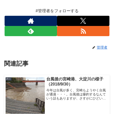
#管理者をフォローする
管理者
関連記事
台風後の宮崎港、大淀川の様子
釣り
（2018/9/30）
今年は台風が多く、宮崎もようやく台風
が通過・・・。台風後は爆釣するなんて
いう話もありますが、さすがにひどい濁
りだったりするのと、増水具合が危険で
すので、釣行はしばらく控えましょ
う・・。様子が気になる人も居ると思う