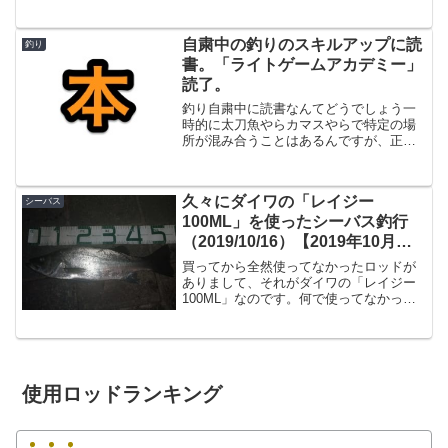
メ直後の街灯明暗部を攻めるのが一番良
く釣れるのですけど、、、大雨。しょう
がないので雨が止むのを待ち、22:30頃出
自粛中の釣りのスキルアップに読
釣り
発となりました。場...
書。「ライトゲームアカデミー」
読了。
釣り自粛中に読書なんてどうでしょう一
時的に太刀魚やらカマスやらで特定の場
所が混み合うことはあるんですが、正直
宮崎だと全く「三密」にはならないんで
すけど、このご時世自粛してる人も多い
と思うので、「釣りを再開した時に上手
久々にダイワの「レイジー
シーバス
くなっているように」今回...
100ML」を使ったシーバス釣行
（2019/10/16）【2019年10月釣
行】
買ってから全然使ってなかったロッドが
ありまして、それがダイワの「レイジー
100ML」なのです。何で使ってなかった
のかというと・・・「モアザン AGS
97M」をよく使ってるからに他ならない
わけですが、やはりMよりMLのほうが正
直シーバス相手...
使用ロッドランキング