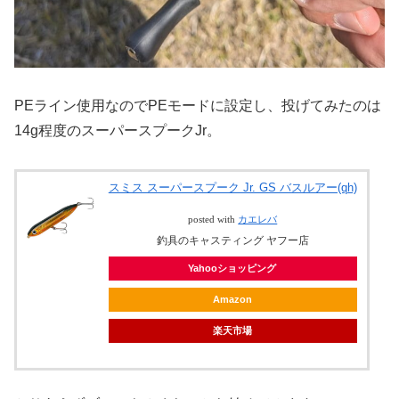
PEライン使用なのでPEモードに設定し、投げてみたのは
14g程度のスーパースプークJr。
スミス スーパースプーク Jr. GS バスルアー(qh)
posted with
カエレバ
釣具のキャスティング ヤフー店
Yahooショッピング
Amazon
楽天市場