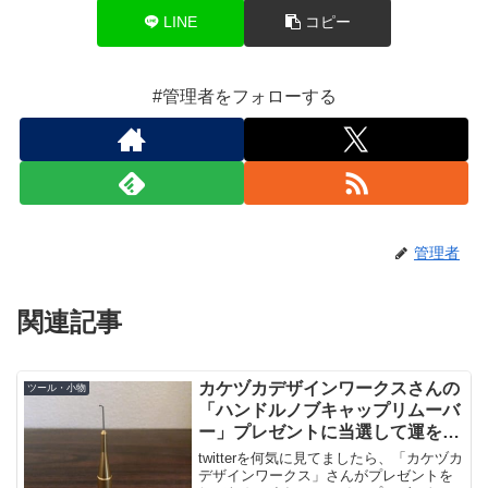
LINE
コピー
#管理者をフォローする
管理者
関連記事
カケヅカデザインワークスさんの
ツール・小物
「ハンドルノブキャップリムーバ
ー」プレゼントに当選して運を使
い切る
twitterを何気に見てましたら、「カケヅカ
デザインワークス」さんがプレゼントを