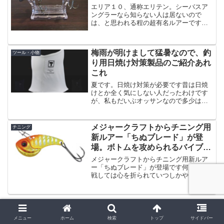
エリア１０、通称エリテン。シーバスア
ングラーなら知らない人は居ないので
は、と思われる程の超有名ルアーです。
「釣れる」という重要な要素以外に、
「安価である」という、シーバスフィッ
シングを始める時に躊躇する理由の一
梅雨が明けまして猛暑なので、釣
ツール・小物
つ、「ルアーが高い」という問題...
り用日焼け対策製品のご紹介あれ
これ
夏です。日焼け対策が必要です昔は日焼
けとか全く気にしない人だったわけです
が、私もだいぶオッサンなので多少は気
にしないといけない年齢でございまし
て、ここ２年くらいは若干ながら日焼け
対策製品を着用しながら釣行していたり
メジャークラフトからチニング用
チニング
します。とか言いつつ毎年腕...
新ルアー「ちぬブレード」が登
場。ボトムを攻められるバイブレ
ーション。
メジャークラフトからチニング用新ルア
ー「ちぬブレード」が登場です何度も挑
戦しては心を折られていつしかやらなく
なっている「チニング」という釣りがあ
ります。理由は何度か書いておりますが
「根掛り」「フグ」この２点がです
ね、、とても面倒くさいのです...
メニュー
ホーム
検索
トップ
サイドバー
使用ロッドランキング