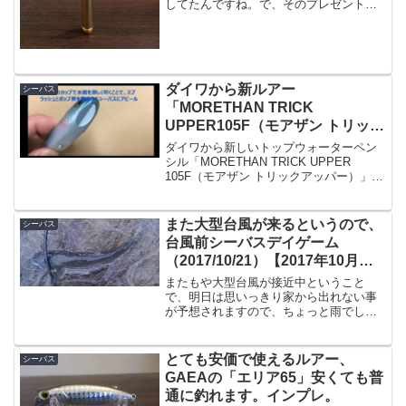
してたんですね。で、そのプレゼントが
「ハンドルノブキャップリムーバー」と
いう製品。ハンドルノブキャップリムー
バー Ver.2posted with カエレバH...
ダイワから新ルアー
シーバス
「MORETHAN TRICK
UPPER105F（モアザン トリック
アッパー）」の動画公開
ダイワから新しいトップウォーターペン
シル「MORETHAN TRICK UPPER
105F（モアザン トリックアッパー）」が
発表され、早速動きの分かる動画が公開
されましたよ。まだダイワのサイトに発
売時期が載っていませんが、動画を見る
また大型台風が来るというので、
シーバス
となか...
台風前シーバスデイゲーム
（2017/10/21）【2017年10月釣
行】
またもや大型台風が接近中ということ
で、明日は思いっきり家から出れない事
が予想されますので、ちょっと雨でした
がシーバスデイゲームに。あ、先に言っ
ておくと「本命は釣れてません」の
で・・・宮崎市は大淀川到着まあ、家か
とても安価で使えるルアー、
シーバス
ら１０分なんですけども、現地に...
GAEAの「エリア65」安くても普
通に釣れます。インプレ。