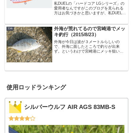
共によく釣れます。オススメ。
私DUELの「ハードコア LGシリーズ」の
愛用者なんですがこのブログを見られる
方はお気づきかと思いますが、私DUELの
「LG」シリーズを多用しております。今
メインなのは、ハクパターンで多用する
「LGミノー（F）」なんですがつい先
外海が荒れてるので宮崎港でメッ
宮崎
日、「LGシ...
キ釣行（2015/8/23）
外海が今日は波が３メートルらしいの
で、外海に面したところで釣りが出来
ず。というわけで宮崎港にメッキ狙いに
行ってきました。宮崎港着宮崎港は対岸
にも陸地があるような大きな港なので、
ほとんど外海の影響を受けないため、外
海が荒れてようと、海は穏やか...
使用ロッドランキング
シルバーウルフ AIR AGS 83MB-S