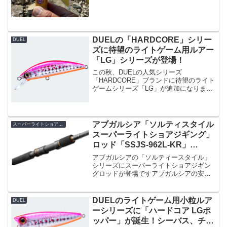
のですが、大淀川の水温を測ってみた
所、2019/11/16時点では「17.5〜18度」
というところでした。雨が降ると居なく
なりそう...
DUELの「HARDCORE」シリー
DUEL
ズに待望のライトゲーム用ルアー
「LG」シリーズが登場！
この秋、DUELの人気シリーズ
「HARDCORE」ブランドに待望のライト
ゲームシリーズ「LG」が追加になりま
す。これまではライトゲーム用のシリー
ズというと、「YO-ZURI」ブランド側に
多かったのですが、今回はDUELの
「HARDCORE」...
アブガルシア「ソルティスタイル
スーパーライトショアジギング
スーパーライトショアジギング」
ロッド「SSJS-962L-KR」
「SSJC-892L-KR」ベイトモデル
アブガルシアの「ソルティースタイル」
もあり。
シリーズにスーパーライトショアジギン
グロッドが登場ですアブガルシアの安価
なシリーズ「ソルティースタイル」にス
ーパーライトショアジギングロッドが２
種類登場です。もう各社出てるのに・・
DUELのライトゲーム用小粒ルア
DUEL
と思う人も居ると思うので...
ーシリーズに「ハードコア LGポ
ッパー」が誕生！シーバス、チヌ