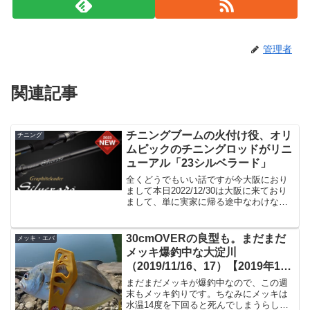
管理者
関連記事
チニングブームの火付け役、オリ
チニング
ムピックのチニングロッドがリニ
ューアル「23シルベラード」
全くどうでもいい話ですが今大阪におり
まして本日2022/12/30は大阪に来ており
まして、単に実家に帰る途中なわけなん
ですが、相変わらず大阪の釣具屋さんは
品揃えが宮崎と段違いです。なのでつい
ついルアーを買ってしまいそうになるわ
30cmOVERの良型も。まだまだ
メッキ・エバ
けですが、冷静...
メッキ爆釣中な大淀川
（2019/11/16、17）【2019年11
月釣行】
まだまだメッキが爆釣中なので、この週
末もメッキ釣りです。ちなみにメッキは
水温14度を下回ると死んでしまうらしい