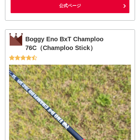
公式ページ
Boggy Eno BxT Champloo
76C（Champloo Stick）