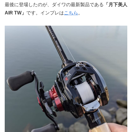
最後に登場したのが、ダイワの最新製品である
「月下美人
AIR TW」
です。インプレは
こちら
。