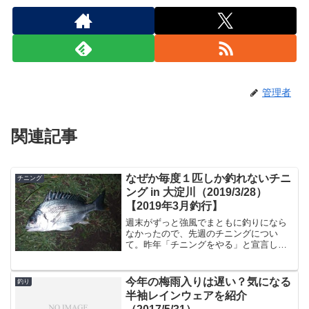
管理者
関連記事
なぜか毎度１匹しか釣れないチニ
チニング
ング in 大淀川（2019/3/28）
【2019年3月釣行】
週末がずっと強風でまともに釣りになら
なかったので、先週のチニングについ
て。昨年「チニングをやる」と宣言して
いたんですけど、結局ですね・根掛かり
が面倒・フグとの戦いが辛い・シーバス
のほうが簡単という理由で、結局シーバ
今年の梅雨入りは遅い？気になる
釣り
スが釣れない時にたまにやる...
半袖レインウェアを紹介