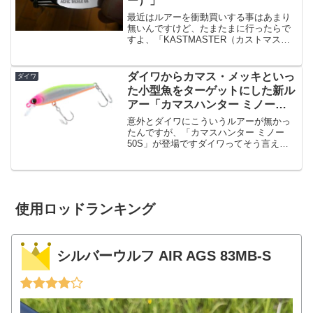
ー）」
最近はルアーを衝動買いする事はあまり
無いんですけど、たまたまに行ったらで
すよ、「KASTMASTER（カストマスタ
ー）」というルアーがありましてまあ、
こんな写真を撮ることが出来るというこ
とはですよ気づいたら買ってたという事
ダイワからカマス・メッキといっ
ダイワ
が発生しました。い...
た小型魚をターゲットにした新ル
アー「カマスハンター ミノー
50S」が登場
意外とダイワにこういうルアーが無かっ
たんですが、「カマスハンター ミノー
50S」が登場ですダイワってそう言えば
渓流用の「ドクターミノー」といった小
型ミノーはいくつか出てましたけど、ソ
ルト用ってそういえばメバル用以外には
あまり無かったような気...
使用ロッドランキング
シルバーウルフ AIR AGS 83MB-S