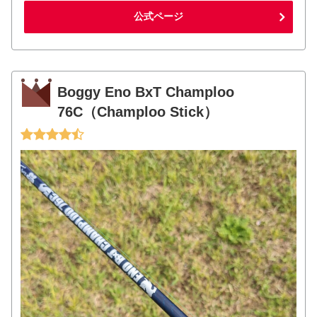
公式ページ
Boggy Eno BxT Champloo
76C（Champloo Stick）