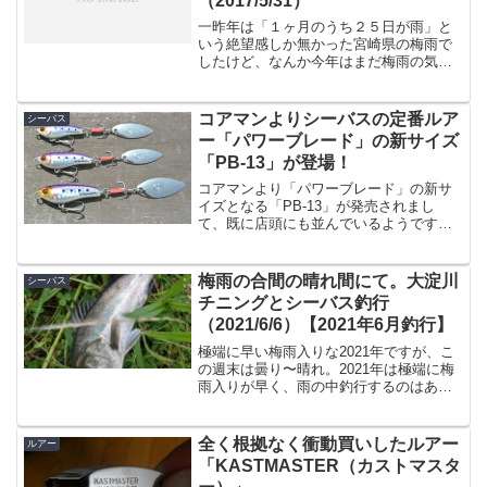
（2017/5/31）
一昨年は「１ヶ月のうち２５日が雨」と
いう絶望感しか無かった宮崎県の梅雨で
したけど、なんか今年はまだ梅雨の気配
がありません。ウェザーニューズのアプ
リを見てみても、ここ１週間は晴れ or 曇
り予報です。気象庁の過去のデータを見
コアマンよりシーバスの定番ルア
シーバス
ると、昨年は5/2...
ー「パワーブレード」の新サイズ
「PB-13」が登場！
コアマンより「パワーブレード」の新サ
イズとなる「PB-13」が発売されまし
て、既に店頭にも並んでいるようです。
僕も「PB-20」を所有しております
が、、恥ずかしながら一匹も釣ったこと
がありません（笑）まあ、、僕のホーム
梅雨の合間の晴れ間にて。大淀川
シーバス
としているエリアでは、...
チニングとシーバス釣行
（2021/6/6）【2021年6月釣行】
極端に早い梅雨入りな2021年ですが、こ
の週末は曇り〜晴れ。2021年は極端に梅
雨入りが早く、雨の中釣行するのはあま
り好きではない駄目アングラーが私なの
ですけど、この週末はギリギリ曇り〜晴
れということで、一日中曇り、風も穏や
全く根拠なく衝動買いしたルアー
ルアー
か、という快適さ...
「KASTMASTER（カストマスタ