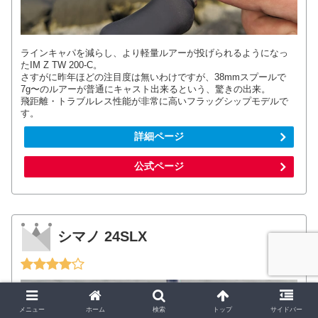
ラインキャパを減らし、より軽量ルアーが投げられるようになっ
たIM Z TW 200-C。
さすがに昨年ほどの注目度は無いわけですが、38mmスプールで
7g〜のルアーが普通にキャスト出来るという、驚きの出来。
飛距離・トラブルレス性能が非常に高いフラッグシップモデルで
す。
詳細ページ
公式ページ
シマノ 24SLX
メニュー
ホーム
検索
トップ
サイドバー