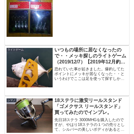
ス釣行には欠かせない、皆が「釣れる」
と絶賛するのがレンジ...
いつもの場所に居なくなったの
ライトゲーム
で・・メッキ探しのライトゲーム
（2019/12/7）【2019年12月釣
行】
恐れていた事が起きました。爆釣してた
ポイントにメッキが居なくなった・・と
いうわけでここは足を使って探すしかな
い、という事で、メッキを探して大淀川
河口へ。※ちなみに宮崎では１月でも釣
れますし、２月、３月にも少数ながら釣
れます河口には居た！この...
18ステラに激安リールスタンド
シマノ
「ゴメクサス リールスタンド」
買ってみたのでインプレ。
先日18ステラ 3000MHGを購入したので
すが、やはり18ステラの１つの売りとし
て、シルバーの美しいボディがあると思