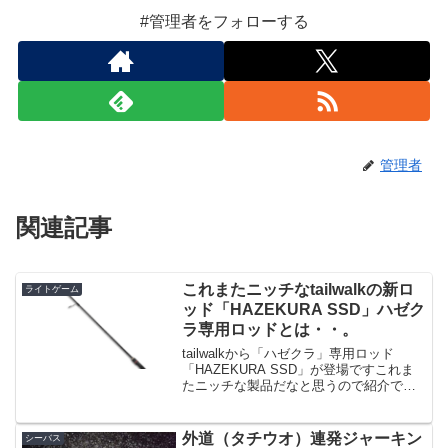
#管理者をフォローする
管理者
関連記事
これまたニッチなtailwalkの新ロ
ライトゲーム
ッド「HAZEKURA SSD」ハゼク
ラ専用ロッドとは・・。
tailwalkから「ハゼクラ」専用ロッド
「HAZEKURA SSD」が登場ですこれま
たニッチな製品だなと思うので紹介で
す。「ハゼクランク専用」という、かな
り尖った製品「HAZEKURA SSD」で
す。出典：tailwalk普通の人はアジン...
外道（タチウオ）連発ジャーキン
シーバス