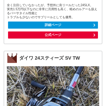
全く注目していなかったが、予想外に良リールだった24SLX。
実売1.5万円以下なのに非常に汎用性も高く、軽めのルアーも扱え
るバーサタイル性能と
トラブルも少ないのでサブリールとしても優秀。
詳細ページ
公式ページ
ダイワ 24スティーズ SV TW