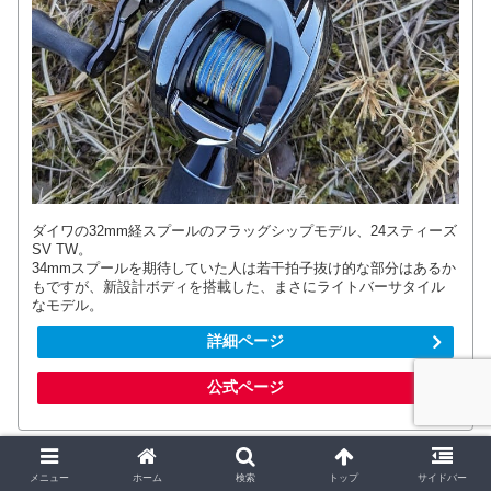
ダイワの32mm経スプールのフラッグシップモデル、24スティーズ
SV TW。
34mmスプールを期待していた人は若干拍子抜け的な部分はあるか
もですが、新設計ボディを搭載した、まさにライトバーサタイル
なモデル。
詳細ページ
公式ページ
メニュー
ホーム
検索
トップ
サイドバー