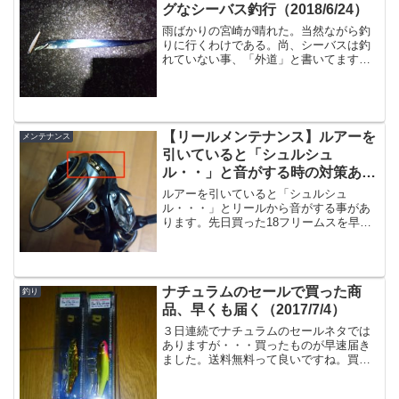
グなシーバス釣行（2018/6/24）
雨ばかりの宮崎が晴れた。当然ながら釣
りに行くわけである。尚、シーバスは釣
れていない事、「外道」と書いてますが
本命がシーバスなだけで、太刀魚のほう
が良いじゃん、という事は言わないでく
ださい。ジャーキング・トゥイッチが僕
の中で流行中レイジースリ...
【リールメンテナンス】ルアーを
メンテナンス
引いていると「シュルシュ
ル・・」と音がする時の対策あれ
これ
ルアーを引いていると「シュルシュ
ル・・・」とリールから音がする事があ
ります。先日買った18フリームスを早速
使っていた時、どうもシュルシュル音が
気になる。というわけでいくつか対策を
実施したところ、音も無くなり、非常に
滑らかな巻き心地に変身！と...
ナチュラムのセールで買った商
釣り
品、早くも届く（2017/7/4）
３日連続でナチュラムのセールネタでは
ありますが・・・買ったものが早速届き
ました。送料無料って良いですね。買っ
たものがこちら。レンジバイブとDRESS
のジグヘッドです。レンジバイブシーバ