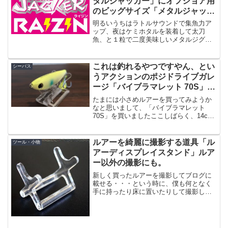
タルジャッカー」にオフショア用
のビッグサイズ「メタルジャッカ
ー RAIZIN（ライジン）」が追
明るいうちはラトルサウンドで集魚力ア
加！
ップ、夜はケミホタルを装着して太刀
魚、と１粒で二度美味しいメタルジグ
「メタルジャッカー」に待望のオフショ
ア用が発売となりました。その名も「メ
タルジャッカー RAIZIN（ライジン）」オ
これは釣れるやつですやん、とい
シーバス
フショアでも渋い時の...
うアクションのポジドライブガレ
ージ「バイブラマレット 70S」の
インプレ
たまには小さめルアーを買ってみようか
なと思いまして、「バイブラマレット
70S」を買いましたここしばらく、14cm
以上のルアーを主体にしてシーバスを狙
っておるわけですけどもセイゴを除外す
ると全然釣れねえ・・という事態に陥っ
ルアーを綺麗に撮影する道具「ル
ツール・小物
ています。まあセイ...
アーディスプレイスタンド」ルア
ー以外の撮影にも。
新しく買ったルアーを撮影してブログに
載せる・・・という時に、僕も何となく
手に持ったり床に置いたりして撮影して
いるわけですが、ご覧の通りカッコ良さ
が伝わらないという事が起きます。例え
ばこういうのこのスイカ感が伝わらな
い・・・！僕のスマホのカメ...