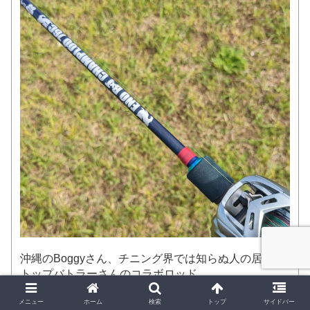
沖縄のBoggyさん、チニング界では知らぬ人の居ない
トップバトラーさんのコラボロッド。
私が使用しているのはベイトモデルですが、チヌトッ
プ寄りに設計されたロッドのため、張り・キャスト感
メニュー
ホーム
検索
トップ
サイドバー