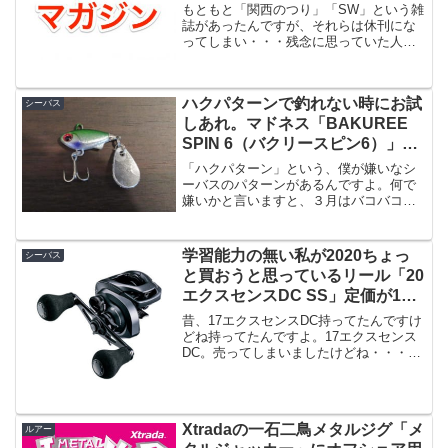
もともと「関西のつり」「SW」という雑
誌があったんですが、それらは休刊にな
ってしまい・・・残念に思っていた人も
多いのではと思います。というところに
ソルトルアーフィッシングの総合Webマ
ガジン「SW」がオープン！Webマガジン
ハクパターンで釣れない時にお試
ということで、誰...
シーバス
しあれ。マドネス「BAKUREE
SPIN 6（バクリースピン6）」の
インプレ。
「ハクパターン」という、僕が嫌いなシ
ーバスのパターンがあるんですよ。何で
嫌いかと言いますと、３月はバコバコ釣
れるんですけど、４月がパタッと釣れな
くなるんですよね。今だに４月〜５月半
ばあたりまでで「決まって釣れる」パタ
学習能力の無い私が2020ちょっ
シーバス
ーンを見いだせていないの...
と買おうと思っているリール「20
エクスセンスDC SS」定価が17
エクスセンスDCの約半額です
昔、17エクスセンスDC持ってたんですけ
よ。
どね持ってたんですよ。17エクスセンス
DC。売ってしまいましたけどね・・・。
この時は「DCブレーキ」に過度な期待を
していまして、いざベイト初心者が使っ
てみると「２投でバックラッシュして釣
行終了」みたい...
Xtradaの一石二鳥メタルジグ「メ
ルアー