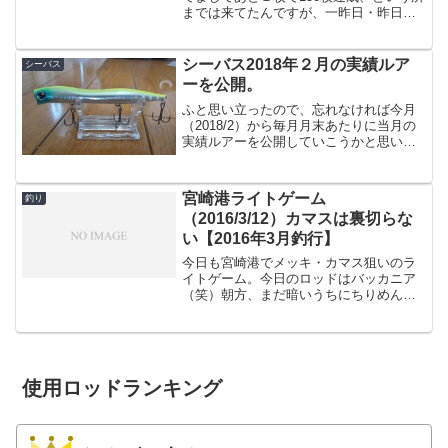
までは来てたんですが、一昨日・昨日と
デイゲームでは悪天候・フグの猛攻で全
く釣れず。とりあえず150枚は達成してお
かないと、、、という事で仕事が終わっ
シーバス2018年２月の実績ルア
シーバス
た後に釣行...
ーを公開。
ふと思い立ったので、忘れなければ今月
（2018/2）から毎月月末あたりに当月の
実績ルアーを公開していこうかと思いま
す。ちなみに先に言っておくと、僕12cm
クラス以上のルアーあまり好きじゃない
ので、基本小さいルアーが多いです。途
宮崎港ライトゲーム
釣り
中途中で釣行記...
（2016/3/12）カマスは裏切らな
い【2016年3月釣行】
今日も宮崎港でメッキ・カマス狙いのラ
イトゲーム。今日のロッドはバッカニア
（笑）朝方、まだ暗いうちにちりめん工
場前に到着。また真冬のような寒さとな
ってますが、構わずワームをキャスト。
まずはBREADENのネジネジ。
BREADEN/ブリーデン ...
使用ロッドランキング