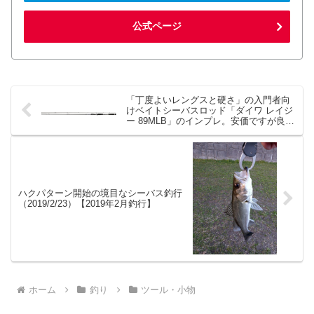
公式ページ
「丁度よいレングスと硬さ」の入門者向
けベイトシーバスロッド「ダイワ レイジ
ー 89MLB」のインプレ。安価ですが良い
ロッド。
ハクパターン開始の境目なシーバス釣行
（2019/2/23）【2019年2月釣行】
ホーム
釣り
ツール・小物