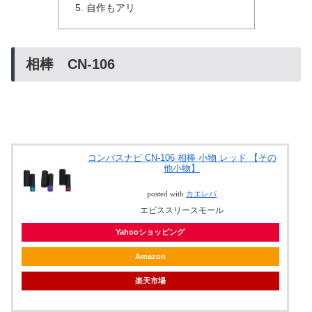
自作もアリ
相棒 CN-106
コンパスナビ CN-106 相棒 小物 レッド 【その
他小物】
posted with
カエレバ
エビススリースモール
Yahooショッピング
Amazon
楽天市場