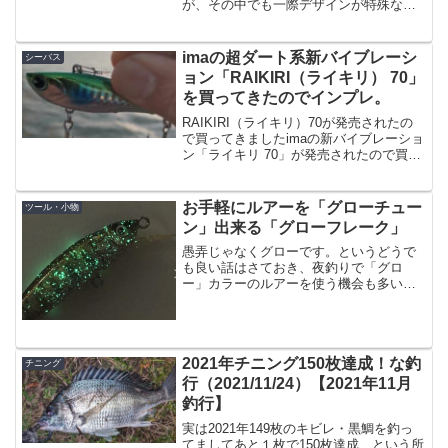
が、その中でも一際デザインが特殊なリ
ール「月下美人EX」出典：ダイワまずは
仕様・特徴1003は「165g」の超軽量。さ
らにギアは「ジュラルミン鍛造マシンカ
imaの超ダート系新バイブレーシ
シーバス
ットデジギヤ」に...
ョン「RAIKIRI（ライキリ） 70」
を買ってきたのでインプレ。
RAIKIRI（ライキリ）70が発売されたの
で買ってきましたimaの新バイブレーショ
ン「ライキリ 70」が発売されたので買っ
てきましたよ。そこそこ体高のあるシル
エットですが、上から見るとこんな感
じ。横からだとスリムな感じですね。ラ
お手軽にルアーを「グローチュー
ツール・小物
イキリ70...
ン」出来る「グローフレーク」
愚弄じゃなくグローです。というどうで
も良い話はさておき、夜釣りで「グロ
ー」カラーのルアーを使う機会も多いの
ではないでしょうか。真っ暗な場所で暗
い色のルアーを投げても、さすがの魚も
ルアーを見つけづらいので、暗闇で光る
「グロー」の入ったルアーを...
2021年チニング150枚達成！な釣
チニング
行（2021/11/24）【2021年11月
釣行】
実は2021年149枚のキビレ・黒鯛を釣っ
てましてあと１枚で150枚達成、という所