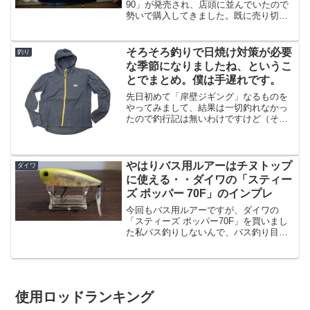
90」が発売され、店頭に並んでいたので
勢いで購入してきました。既に売り切れ
ているカラーも多く、今回買った「ボラ
マッディー」カラーも残り１個でした。
注目度もすごく高そうです。ちなみにパ
そろそろ釣りで日焼け対策が必要
釣り
ッケージ裏...
な季節になりましたね、というこ
とでまとめ。僕は手遅れです。
先日初めて「岸壁ジギング」なるものを
やってみまして、結果は一切釣れなかっ
たので釣行記は無いわけですけど（そも
そも宮崎港でやってる人を見たことが無
いので釣れるか不明）、岸壁ジギングと
いうのはですねデイゲームでやるらしい
という事で思いっきり真っ...
やはりバス用ルアーはチヌトップ
ダイワ
に使える・・ダイワの「スティー
ズ ポッパー 70F」のインプレ
今回もバス用ルアーですが、ダイワの
「スティーズ ポッパー70F」を買いまし
た私バス釣りしないんで、バス釣り目的
で来られた方はすみませんがチヌトップ
始めましょう！という事で今回はまたポ
ッパー買ったのかよ、と思う方もいらっ
しゃるかもですが、「ス...
使用ロッドランキング