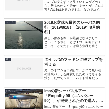
このブログをずっと見ている人がどのく
らい居るのかよく分かりませんが、月に1
万PV以上はあるのですよ。なのでコイツ
良く釣り竿買うなぁ、と思っている人も
いるかもですが、実際安物買いの銭失
い、と言われてもしょうがないくらい買
2019お盆休み最後のシーバス釣
シーバス
ってたりします。ちょっ...
行（2019/8/18）【2019年8月釣
行】
楽しい休みも本日が最後となりまして、
といってもやることは１つ。釣りに行く
ということでたまには違う魚種も狙うか
なということで、最初は宮崎港サーフ
へ。ベタ凪無反応サーフへ入るも・・波
打ち際にベイトは居るようですが、全く
タイラバのフッキング率アップを
釣り
もって無反応。メッキくらい...
考える
先日のオフショア釣行で、かつて無い程
の連続バラしを経験したため（そもそも
渋かったのでショートバイト連発だった
んでしょうけど）、ちょっとフッキング
率アップを考えてみます。その日のタイ
ラバオレンジの90gのヘッドに、ハヤブサ
imaの新シーバスルアー
シーバス
の無双真鯛 フリース...
「Empathy 90（エンパシー
90）」が発売されたので購入。イ
ンプレ。
imaの新ルアー「Empathy90（エンパシー