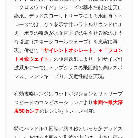
「クロスウェイク」シリーズの基本性能を忠実に
継承。デッドスローリトリーブによる水面直下ト
レースでは、存在を示す甘いラトルサウンドに加
え、ボラの稚魚が水面直下で発生させる蛇のよう
な引波（スネークロールウェーブ）を忠実に再
現。併せて
「サイレントオシレート」＋「フロン
ト可変ウェイト」
の相乗効果により、同サイズ引
波系ルアーではトップクラスの飛距離と高レスポ
ンス、レンジキープ力、安定性能を実現。
有効攻略レンジはロッドポジションとリトリーブ
スピードのコンビネーションにより
水面〜最大深
度50センチ
のレンジをトレース可能。
特にハンドル１回転／約３秒といった超デッドス
ローにおける水面への引波の出方は、まさに弱っ