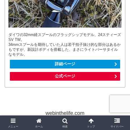
ダイワの32mm経スプールのフラッグシップモデル、24スティーズ
SV TW。
34mmスプールを期待していた人は若干拍子抜け的な部分はあるか
もですが、新設計ボディを搭載した、まさにライトバーサタイル
なモデル。
詳細ページ
公式ページ
webinthelife.com
© 2012 webinthelife.com.
メニュー
ホーム
検索
トップ
サイドバー