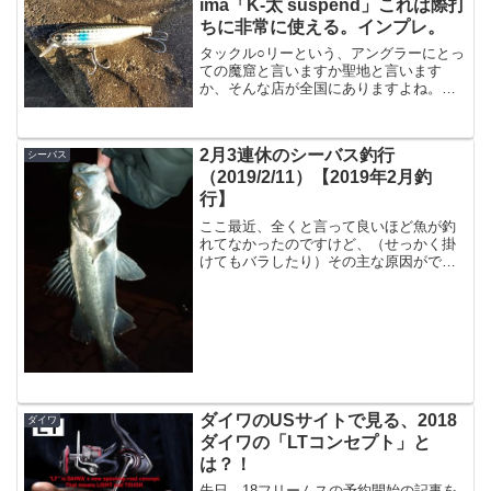
ima「K-太 suspend」これは際打
ちに非常に使える。インプレ。
タックル○リーという、アングラーにとっ
ての魔窟と言いますか聖地と言います
か、そんな店が全国にありますよね。当
然ながら僕もたまに行くわけで、ちょっ
と見るだけと思って行ったんですね。
で、店を出たら4000円使ってた恐ろしい
2月3連休のシーバス釣行
シーバス
ぜタック○ベリー、、、...
（2019/2/11）【2019年2月釣
行】
ここ最近、全くと言って良いほど魚が釣
れてなかったのですけど、（せっかく掛
けてもバラしたり）その主な原因がです
ね寒いからナイトゲームを避けてたとい
うシーバスアングラーにあるまじき理由
により、ベイトタックルの練習を兼ねた
デイゲームばかりやってた...
ダイワのUSサイトで見る、2018
ダイワ
ダイワの「LTコンセプト」と
は？！
先日、18フリームスの予約開始の記事を