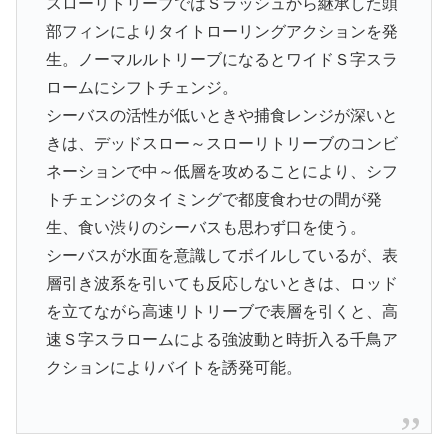
スローリトリーブではＳラッシュから継承した頭
部フィンによりタイトローリングアクションを発
生。ノーマルルトリーブになるとワイドＳ字スラ
ロームにシフトチェンジ。
シーバスの活性が低いときや捕食レンジが深いと
きは、デッドスロー～スローリトリーブのコンビ
ネーションで中～低層を攻めることにより、シフ
トチェンジのタイミングで都度食わせの間が発
生、食い渋りのシーバスも思わず口を使う。
シーバスが水面を意識してボイルしているが、表
層引き波系を引いても反応しないときは、ロッド
を立てながら高速リトリーブで表層を引くと、高
速Ｓ字スラロームによる強波動と時折入る千鳥ア
クションによりバイトを誘発可能。