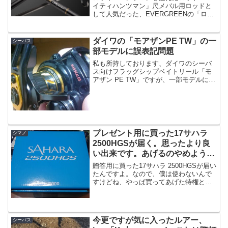
イティハンツマン」尺メバル用ロッドと
して人気だった、EVERGREENの「ロッ
キーハンツマン」から数年経ちまして、
さらに尺メバルを釣り上げるための最強
のロッド「マイティハンツマン」が登場
ダイワの「モアザンPE TW」の一
シーバス
です。出典：エバー...
部モデルに誤表記問題
私も所持しております、ダイワのシーバ
ス向けフラッグシップベイトリール「モ
アザン PE TW」ですが、一部モデルに
「プレート誤表記問題」があるようで
す。『18モアザンベイトPEシリーズ』一
部アイテムのエンジンプレート部の誤表
記について要はです...
プレゼント用に買った17サハラ
シマノ
2500HGSが届く。思ったより良
い出来です。あげるのやめようか
な・・・。
贈答用に買った17サハラ 2500HGSが届い
たんですよ。なので、僕は使わないんで
すけどね、やっぱ買ってあげた特権とし
て、とりあえずは検品と称して開封の儀
なのです。ブルーの箱が割とカッコイイ
ですね。開封の儀リール袋は付いてませ
んでした。まあ...
今更ですが気に入ったルアー、
シーバス