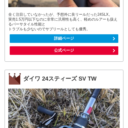
全く注目していなかったが、予想外に良リールだった24SLX。
実売1.5万円以下なのに非常に汎用性も高く、軽めのルアーも扱え
るバーサタイル性能と
トラブルも少ないのでサブリールとしても優秀。
詳細ページ
公式ページ
ダイワ 24スティーズ SV TW