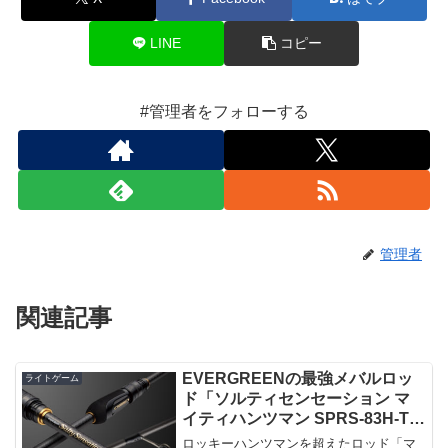
LINE
コピー
#管理者をフォローする
管理者
関連記事
EVERGREENの最強メバルロッ
ライトゲーム
ド「ソルティセンセーション マ
イティハンツマン SPRS-83H-T」
が登場
ロッキーハンツマンを超えたロッド「マ