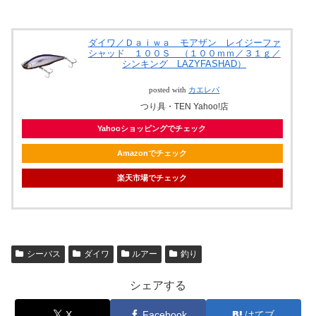
ダイワ／Ｄａｉｗａ モアザン レイジーファ
シャッド １００Ｓ （１００ｍｍ／３１ｇ／
シンキング LAZYFASHAD）
posted with
カエレバ
つり具・TEN Yahoo!店
Yahooショッピングでチェック
Amazonでチェック
楽天市場でチェック
シーバス
ダイワ
ルアー
釣り
シェアする
X
Facebook
はてブ