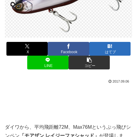
X
Facebook
はてブ
LINE
コピー
2017.09.06
ダイワから、平均飛距離72M、Max76Mというぶっ飛びシ
ンペン
「モアザン レイジーファシャッド」
が登場しま