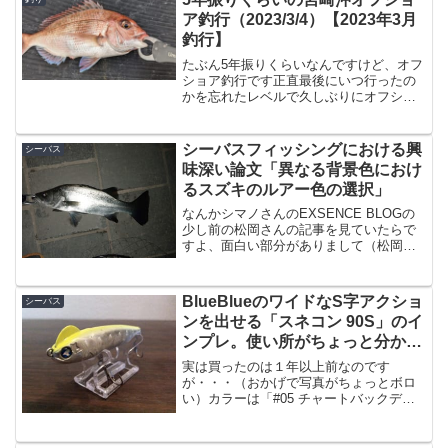
るのが一番楽な攻め方のよ...
ア釣行（2023/3/4）【2023年3月
釣行】
たぶん5年振りくらいなんですけど、オフ
ショア釣行です正直最後にいつ行ったの
かを忘れたレベルで久しぶりにオフショ
ア釣行です。たぶん家にあったアネロン
の期限が2019年だったので、恐らく2018
年以降行ってない・・はず。あまりにも
シーバスフィッシングにおける興
シーバス
オフショアに行...
味深い論文「異なる背景色におけ
るスズキのルアー色の選択」
なんかシマノさんのEXSENCE BLOGの
少し前の松岡さんの記事を見ていたらで
すよ、面白い部分がありまして（松岡）
「目立たせたいんよね。ミノーを。灯り
の色とのコントラストを意識してる。オ
レンジ系の灯りの下でゴールド投げた
BlueBlueのワイドなS字アクショ
シーバス
ら、同化してしまう...
ンを出せる「スネコン 90S」のイ
ンプレ。使い所がちょっと分かっ
たかも。
実は買ったのは１年以上前なのです
が・・・（おかげで写真がちょっとボロ
い）カラーは「#05 チャートバックデカ
レンズホロ」というカラーです。ナイト
ゲームに良いカラーですね。トサカのよ
うなヘッド形状が特徴的です。何で今更