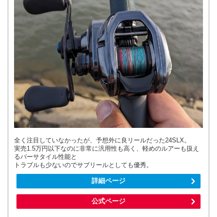
全く注目していなかったが、予想外に良リールだった24SLX。
実売1.5万円以下なのに非常に汎用性も高く、軽めのルアーも扱え
るバーサタイル性能と
トラブルも少ないのでサブリールとしても優秀。
詳細ページ
公式ページ