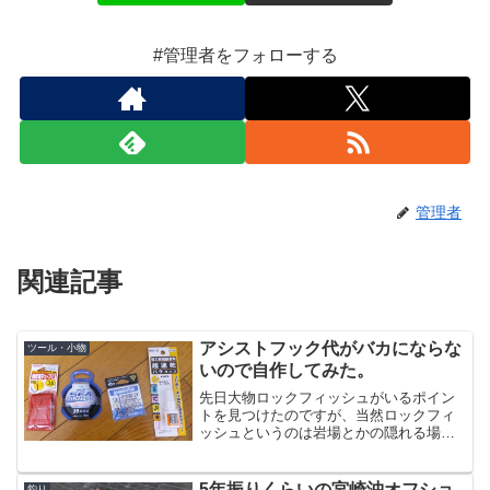
#管理者をフォローする
管理者
関連記事
アシストフック代がバカにならな
ツール・小物
いので自作してみた。
先日大物ロックフィッシュがいるポイン
トを見つけたのですが、当然ロックフィ
ッシュというのは岩場とかの隠れる場所
があるところにいるわけで、根掛かりと
の戦いになるわけです。大物がいるポイ
ントは若干足場から遠く、ジグを遠投す
5年振りくらいの宮崎沖オフショ
釣り