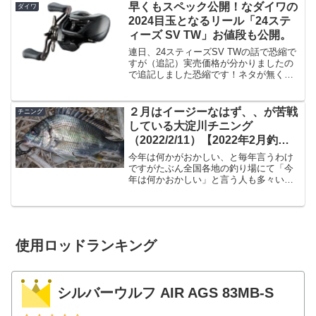
早くもスペック公開！なダイワの
ダイワ
書くのかというと、実はで...
2024目玉となるリール「24ステ
ィーズ SV TW」お値段も公開。
連日、24スティーズSV TWの話で恐縮で
すが（追記）実売価格が分かりましたの
で追記しました恐縮です！ネタが無くて
恐縮です！というかこれ以上のネタって
あとはツインパワーかセルテート、また
はアンタレスくらいしかないですよね。
２月はイージーなはず、、が苦戦
チニング
アンタレス買ったこ...
している大淀川チニング
（2022/2/11）【2022年2月釣
行】
今年は何かがおかしい、と毎年言うわけ
ですがたぶん全国各地の釣り場にて「今
年は何かおかしい」と言う人も多々いる
と思うのですが、今年は何かおかしい
（笑）真面目にチニングしてるの昨年か
らなので、全然経験値が高いわけじゃな
いんですけど、昨年２月は年...
使用ロッドランキング
シルバーウルフ AIR AGS 83MB-S