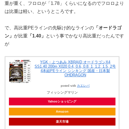
重が重く、フロロが「1.78」くらいになるのでフロロより
は比重は軽い、というところです。
で、高比重PEラインの先駆け的なラインの
「オードラゴ
ン」
が比重
「1.40」
という事でかなり高比重だったんです
が
YGK・よつあみ XBRAID オードラゴンX4
SS1.40 200m X020 0.4, 0.6, 0.8, 1, 1.2, 1.5, 2号
4本組PEライン シンキング 国産・日本製
OHDRAGON
posted with
カエレバ
フィッシングマリン
Yahooショッピング
Amazon
楽天市場