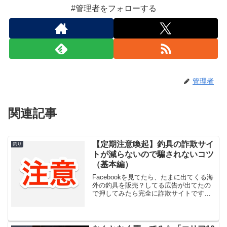
#管理者をフォローする
管理者
関連記事
【定期注意喚起】釣具の詐欺サイ
釣り
トが減らないので騙されないコツ
（基本編）
Facebookを見てたら、たまに出てくる海
外の釣具を販売？してる広告が出てたの
で押してみたら完全に詐欺サイトです。
本当にありがとうございましたという感
じだったのと、Google検索してると途中
からほとんど詐欺サイトだったりする、
「釣具」と...