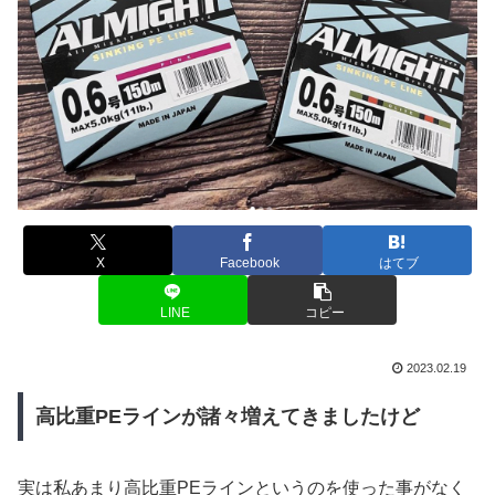
X
Facebook
はてブ
LINE
コピー
2023.02.19
高比重PEラインが諸々増えてきましたけど
実は私あまり高比重PEラインというのを使った事がなく