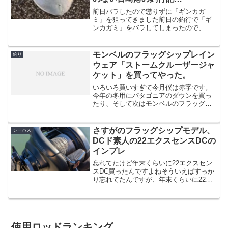
（2020/6/27）
前日バラしたので懲りずに「ギンカガ
ミ」を狙ってきました前日の釣行で「ギ
ンカガミ」をバラしてしまったので、早
起きして懲りずに釣行してきました。ど
うやら九州はこの後大雨予報のようなの
で、朝8:00頃を目処に短時間の釣行で
モンベルのフラッグシップレイン
釣り
す。そしてAM5:30ご...
ウェア「ストームクルーザージャ
ケット」を買ってやった。
いろいろ買いすぎて今月僕は赤字です。
今年の冬用にパタゴニアのダウンを買っ
たり、そして次はモンベルのフラッグシ
ップモデルと呼ぶべき「ストームクルー
ザー ジャケット」を買ってやりまし
た。(モンベル)mont-bell ストームクルー
さすがのフラッグシップモデル、
シーバス
ザージャケッ...
DCド素人の22エクスセンスDCの
インプレ
忘れてたけど年末くらいに22エクスセン
スDC買ったんですよねそういえばすっか
り忘れてたんですが、年末くらいに22エ
クスセンスDC買いました。たいして参考
にならないインプレが始まります。ま
あ・・・ビッグベイト/ビッグペンシル用
に買ったんですが...
使用ロッドランキング