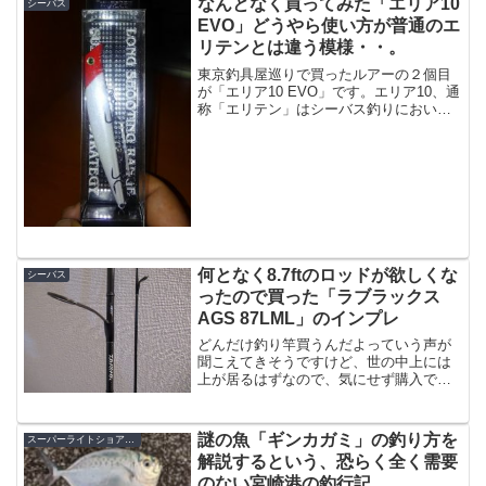
なんとなく買ってみた「エリア10
シーバス
EVO」どうやら使い方が普通のエ
リテンとは違う模様・・。
東京釣具屋巡りで買ったルアーの２個目
が「エリア10 EVO」です。エリア10、通
称「エリテン」はシーバス釣りにおいて
鉄板ルアーなので誰しも持っているルア
ーだと思うのですが、この「EVO」は
「似て非なるモノ」という扱いのようで
す。ガイア エリ...
何となく8.7ftのロッドが欲しくな
シーバス
ったので買った「ラブラックス
AGS 87LML」のインプレ
どんだけ釣り竿買うんだよっていう声が
聞こえてきそうですけど、世の中上には
上が居るはずなので、気にせず購入で
す。今回買ったのは、若干今更感もあり
ますがダイワの「ラブラックスAGS
87LML」です。大丈夫です、買ったのは
謎の魚「ギンカガミ」の釣り方を
スーパーライトショアジギング
ヤフオクです何が大丈夫...
解説するという、恐らく全く需要
のない宮崎港の釣行記