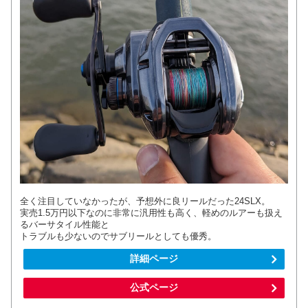
全く注目していなかったが、予想外に良リールだった24SLX。
実売1.5万円以下なのに非常に汎用性も高く、軽めのルアーも扱え
るバーサタイル性能と
トラブルも少ないのでサブリールとしても優秀。
詳細ページ
公式ページ