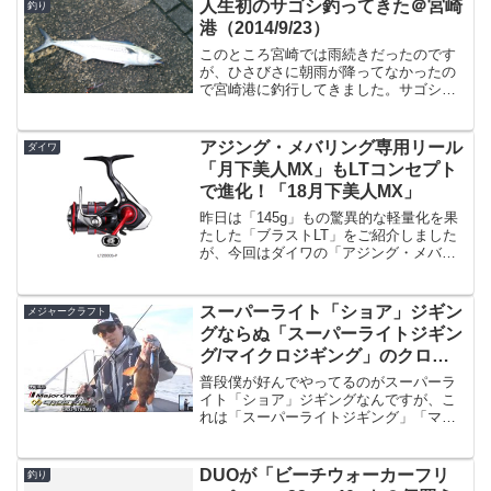
の「復活」トリプルクロスですが、４軸
人生初のサゴシ釣ってきた＠宮崎
釣り
カーボンと３種類の...
港（2014/9/23）
このところ宮崎では雨続きだったのです
が、ひさびさに朝雨が降ってなかったの
で宮崎港に釣行してきました。サゴシが
沸いている情報を元に宮崎港へ先週から
サゴシが沸いている！という情報を元
に、丁度この前買ったPEエボリューショ
アジング・メバリング専用リール
ダイワ
ンを使ってみたかったこと...
「月下美人MX」もLTコンセプト
で進化！「18月下美人MX」
昨日は「145g」もの驚異的な軽量化を果
たした「ブラストLT」をご紹介しました
が、今回はダイワの「アジング・メバリ
ング専用」リールである「月下美人MX」
がLTコンセプトで進化したのでご紹介。
出展：ダイワさすがにブラストのような
スーパーライト「ショア」ジギン
メジャークラフト
超軽量化、とま...
グならぬ「スーパーライトジギン
グ/マイクロジギング」のクロス
テージ「CRXJ-S762MJ/S」
普段僕が好んでやってるのがスーパーラ
「CRXJ-S742MJ/T」「CRXJ-
イト「ショア」ジギングなんですが、こ
れは「スーパーライトジギング」「マイ
B732MJ/T」「実釣動画が公開！
クロジギング」つまり船からのジギング
です。いわゆる船からのライトジギング
になると、60〜100g程度のジグを使うの
DUOが「ビーチウォーカーフリ
釣り
が主流？と思うので...