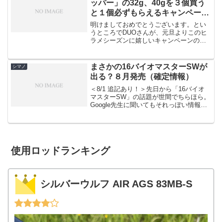
ッパー」の32g、40gを３個買う
と１個必ずもらえるキャンペーン
を開催！
明けましておめでとうございます。とい
うところでDUOさんが、元旦よりこのヒ
ラメシーズンに嬉しいキャンペーンのス
タートです。それも、「ビーチウォーカ
ーフリッパー」の32g、40gを合わせて３
個買って応募すると、必ず限定カラーの
まさかの16バイオマスターSWが
シマノ
「サッパ」カラー...
出る？８月発売（確定情報）
＜8/1 追記あり！＞先日から「16バイオ
マスターSW」の話題が世間でちらほら。
Google先生に聞いてもそれっぽい情報は
ありませんでした。ただ、どうやら楽天
で検索すると、既に予約を受付けている
ショップがあるみたいです。シマノ リー
ル 16...
使用ロッドランキング
シルバーウルフ AIR AGS 83MB-S