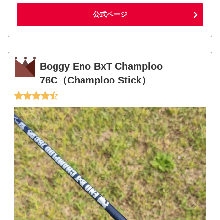
公式ページ
Boggy Eno BxT Champloo
76C（Champloo Stick）