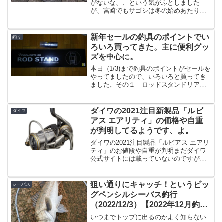
がないな、、という気がふとしました
が、宮崎でもサゴシは冬の始めあたりに
港湾でよく釣れます。一度だけ82cmのサ
ワラサイズを、ライトゲームロッドであ
る「ブラックスター セカンドジェネレー
新年セールの釣具のポイントでい
釣り
ション S78」と「...
ろいろ買ってきた。主に便利グッ
ズを中心に。
本日（1/3)まで釣具のポイントがセールを
やってましたので、いろいろと買ってき
ました。その１ ロッドスタンドリアル
メソッドのロッドスタンドが少し安くな
ってたので買ってきました。既に木製の
ロッドスタンドは持っているのです
ダイワの2021注目新製品「ルビ
ダイワ
が、、ロッドが増えすぎ...
アス エアリティ」の価格や自重
が判明してるようです、よ。
ダイワの2021注目製品「ルビアス エアリ
ティ」のお値段や自重が判明まだダイワ
公式サイトには載っていないのですが、
徐々に情報が出てきました「ルビアス エ
アリティ」の価格や自重が判明してきま
したので、ご紹介です。簡単に今の所分
狙い通りにキャッチ！というビッ
シーバス
かっている所で言...
グペンシルシーバス釣行
（2022/12/3）【2022年12月釣
果】
いつまでトップに出るのかよく知らない