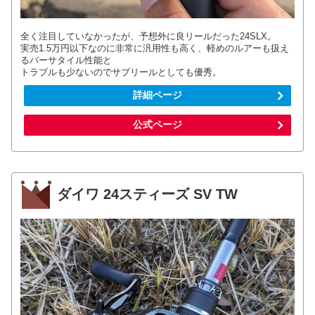
全く注目していなかったが、予想外に良リールだった24SLX。
実売1.5万円以下なのに非常に汎用性も高く、軽めのルアーも扱え
るバーサタイル性能と
トラブルも少ないのでサブリールとしても優秀。
詳細ページ
公式ページ
ダイワ 24スティーズ SV TW