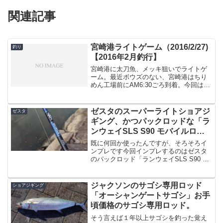
関連記事
宮崎港ライトゲーム（2016/2/27)
釣り
【2016年2月釣行】
宮崎港に太刀魚、メッキ狙いでライトゲ
ーム。最近ボウズのない、宮崎港はちり
めん工場前にAM6:30ごろ到着。今回は買
ってからほとんど使ってなかった、バッ
カニアのロックフィッシュ用ロッドを使
う事に。Buccaneer(バッカニア) Ｆｌｅｕ
ゼスタのスーパーライトショアジ
ゼスタ
ｒｅ...
ギング、かつパックロッドな「ラ
ンウェイSLS S90 モバイルロン
グシューター」のインプレ
既に何回か使ったんですが、そろそろイ
ンプレです今回インプレするのはゼスタ
のパックロッド「ランウェイSLS S90 モ
バイルロングシューター」です。私ゼス
タのロッド好きでしてね。といっても３
本しか持ってないんですけど。そして１
ジャクソンのサゴシ専用ロッド
ショアジギング
本はオフショア用...
「オーシャンゲートサゴシ」お手
頃価格のサゴシ専用ロッド。
そう言えば１年以上サゴシを釣った覚え