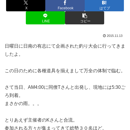
X
Facebook
はてブ
LINE
コピー
2015.11.13
日曜日に日南の有志にて企画された釣り大会に行ってきま
したよ。
この日のために各種道具を揃えまして万全の体制で臨む。
さて当日、AM4:00に同僚Tさんと出発し、現地には5:30ご
ろ到着。
まさかの雨。。。
とりあえず主催者のKさんと合流。
参加される方々が集まってきて総勢３０名ほど。