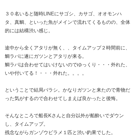
３０名いると随時LINEにサゴシ、カサゴ、オオモンハ
タ、真鯛、といった魚がメインで流れてくるものの、全体
的には結構渋い感じ。
途中から全くアタリが無く、、タイムアップ２時間前に、
鯛ラバに遂にガツンとアタリが来る。
鯛ラバは合わせてはいけないのでゆっくり・・・外れた、
いや付いてる！・・・外れた。。。。
ということで結局バラシ。かなりガツンと来たので青物だ
った気がするので合わせてしまえば良かったと後悔。
そんなところで船長Kさんと自分以外が船酔いでダウン
し、タイムアップ。
残念ながらガンゾウビラメ１匹と渋い釣果でした。