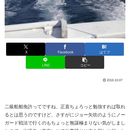
X
Facebook
はてブ
LINE
コピー
2016.10.07
二級船舶免許ってですね、正直ちょろっと勉強すれば取れ
るとは思うのですけど、さすがにジョー矢吹のようにノー
ガード戦法で行くのもちょっと無謀極まりない気がしまし