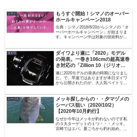
もうすぐ開始！シマノのオーバー
シマノ
ホールキャンペーン2018
出典：シマノ2018/8/20からシマノの「オ
ーバーホールキャンペーン」が始まりま
す。キャンペーン中は対象の技術料が
25%OFF（パーツ代は除く）ということ
で非常にお得な期間になります。この期
間中は申込みが殺到するので、スピニン
ダイワより遂に「2020」モデル
ダイワ
グと時期を分...
の発表。一巻き106cmの超高速巻
き対応の「Zillion 10（ジリオン
テン）」が登場！
遂に2020モデルの発表の時期になりまし
た。で、早速ではありますが本日ダイワ
から公開されたのが、大人気ベイトリー
ル「ジリオン」の新モデル「ジリオン
10（テン）」です。ブラックを基調とし
た高級感のあるデザインですね。そして
メッキ探しからの・・夕マヅメの
シーバス
スプールに確認でき...
シーバス狙い（2020/10/2）
【2020年10月釣行】
なぜか今年はメッキが釣れないのです私
の３大ターゲットの１つ・・・メッキ。
宮崎ではエバ。夏ごろから釣れ始め、秋
にはボコボコに釣れる・・・はずなんで