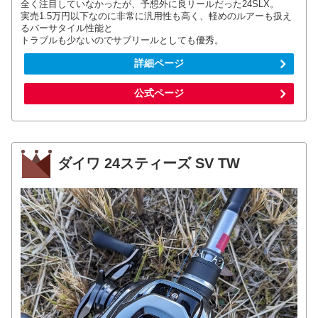
全く注目していなかったが、予想外に良リールだった24SLX。
実売1.5万円以下なのに非常に汎用性も高く、軽めのルアーも扱え
るバーサタイル性能と
トラブルも少ないのでサブリールとしても優秀。
詳細ページ
公式ページ
ダイワ 24スティーズ SV TW