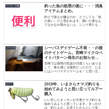
すが、今年は宮崎の他のアングラーさん
に聞いてもあまり釣れていない模様。
釣った魚の処理の後に・・・消臭
ツール・小物
twitterで他の地域の...
アイテムまとめ。
釣りで誰もが嫌なのが、どうしても「魚
の臭い」だと思われます。捌いた後なん
てなかなか取れない上、シンク周りも生
臭い・・・、クーラーボックスも臭
い・・という事で、家族から嫌がられる
とかそういう経験が誰しもあるのではな
いでしょうか。というわけで魚...
シーバスデイゲーム不発・・の後
シーバス
のナイトゲーム。宮崎マイクロベ
イトパターン発生のお知らせ
（2018/2/17）【2018年2月釣
宮崎では昼間の気温が15度くらいありま
行】
して、春を感じる陽気だったので、たま
にはシーバスデイゲームを！と思い立っ
て行ったのですがフグっぽいアタリが１
回だけという絶望的な釣行だったので、
納得行かずナイトゲームに行ってきまし
2019年、いまさらナマズ釣りを
ルアー
た。到着直後からライズ...
始めてみようと思い立ってルアー
購入
いい年したオッサンが今更ナマズ釣りを
始めてみようと思っています。きっかけ
は「釣りよか」を見てたからという安直