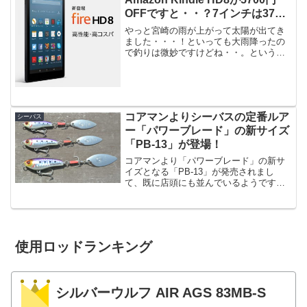
OFFですと・・？7インチは3780
円！（2017/11/5まで）
やっと宮崎の雨が上がって太陽が出てき
ました・・・！といっても大雨降ったの
で釣りは微妙ですけどね・・。というと
ころにAmazon Kindleが安くなっている
のを見つけました。僕4000円OFFくらい
の時に買ったんですが、AmazonのKin...
コアマンよりシーバスの定番ルア
シーバス
ー「パワーブレード」の新サイズ
「PB-13」が登場！
コアマンより「パワーブレード」の新サ
イズとなる「PB-13」が発売されまし
て、既に店頭にも並んでいるようです。
僕も「PB-20」を所有しております
が、、恥ずかしながら一匹も釣ったこと
がありません（笑）まあ、、僕のホーム
としているエリアでは、...
使用ロッドランキング
シルバーウルフ AIR AGS 83MB-S