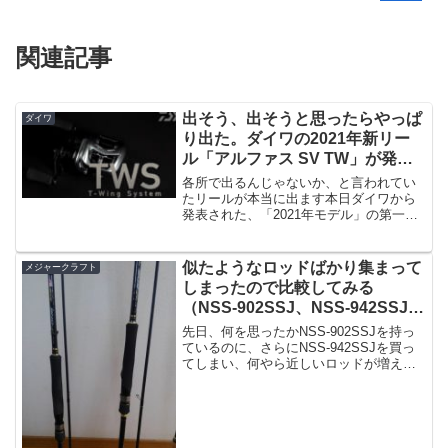
関連記事
出そう、出そうと思ったらやっぱ
ダイワ
り出た。ダイワの2021年新リー
ル「アルファス SV TW」が発表
です！
各所で出るんじゃないか、と言われてい
たリールが本当に出ます本日ダイワから
発表された、「2021年モデル」の第一弾
となるリールアルファス SV TWが登場で
す！出典：ダイワ（youtube)アルファス
というとここ最近では「アルファス CT
似たようなロッドばかり集まって
メジャークラフト
S...
しまったので比較してみる
（NSS-902SSJ、NSS-942SSJ、
PE-962M）
先日、何を思ったかNSS-902SSJを持っ
ているのに、さらにNSS-942SSJを買っ
てしまい、何やら近しいロッドが増えて
しまいました。というわけでちょっと比
較画像などを載せていきたいと思うので
すが、以前よりPEエボリューション PE-
9...