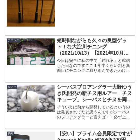
短時間ながらも久々の良型ゲッ
チニング
ト！な大淀川チニング
（2021/10/13）【2021年10月釣
行】
今日は完全に私の中で「釣れる」と確信
した日なのですここ１年半くらい割と真
面目にチニングに取り組んできたわけな
のですが、だいたい100〜150枚程度のチ
ヌを釣って得た経験則としてですね、私
が行く場所での条件なんですが・雨後24
シーバスプロアングラー大野ゆう
ルアー
時間以内、出来れ...
き氏開発の新チヌ用ルアー「チヌ
キューブ」シーバスとチヌを両方
狙える
そういえば前から開発しているというの
は発表されてたと思うんですがシーバス
のプロアングラーと言えば・・必ず上位
に名前が上がるアングラーとして「大野
ゆうき」氏がいらっしゃいまして、私も
シーバス用のルアーで「モアザン ガル
【安い】プライム会員限定ですが
釣り
バ」「モアザン ミニエン...
Amazon Kindle HD8が5700円