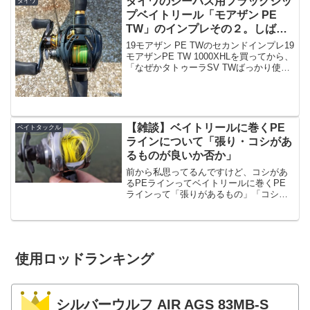
ダイワのシーバス用フラッグシッ
ダイワ
プベイトリール「モアザン PE
TW」のインプレその２。しばら
く使用した感想。
19モアザン PE TWのセカンドインプレ19
モアザンPE TW 1000XHLを買ってから、
「なぜかタトゥーラSV TWばっかり使
う」という意味不明な事を繰り返してお
りましたが、最近改めてしばらく使用し
てみたのでセカンドインプレッション
を...
【雑談】ベイトリールに巻くPE
ベイトタックル
ラインについて「張り・コシがあ
るものが良いか否か」
前から私思ってるんですけど、コシがあ
るPEラインってベイトリールに巻くPE
ラインって「張りがあるもの」「コシの
あるもの」が推奨されたりすると思うん
ですよ。例えば、DUELのアーマード
F+とか。DUEL デュエル アーマードF+
0.6号 (...
使用ロッドランキング
シルバーウルフ AIR AGS 83MB-S