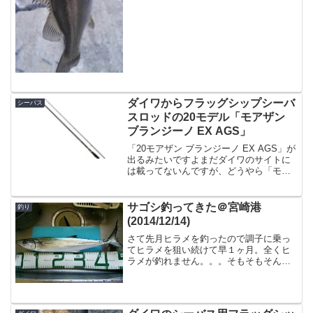
ダイワからフラッグシップシーバ
シーバス
スロッドの20モデル「モアザン
ブランジーノ EX AGS」
「20モアザン ブランジーノ EX AGS」が
出るみたいですよまだダイワのサイトに
は載ってないんですが、どうやら「モア
ザン ブランジーノ EX AGS」という新製
品が出るようですよ。ダイワ '20 モアザ
ン ブランジーノ EX AGS 97...
サゴシ釣ってきた＠宮崎港
釣り
(2014/12/14)
さて先月ヒラメを釣ったので調子に乗っ
てヒラメを狙い続けて早１ヶ月。全くヒ
ラメが釣れません。。。そもそもそんな
に釣れるものでも無いのでしょうがな
い、といえばしょうがないのですが、宝
くじが買わないと当たらないというのと
同じで、ヒラメも狙わないと...