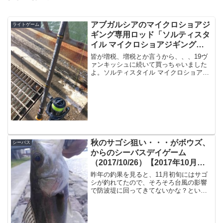
アブガルシアのマイクロショアジ
ライトゲーム
ギング専用ロッド「ソルティスタ
イル マイクロショアジギング
SMJS-962UL-KR」のインプレ
皆が増税、増税とか言うから、、、19ヴ
ァンキッシュに続いて買っちゃいました
よ。ソルティスタイル マイクロショアジ
ギング SMJS-962UL-KR思いっきりピン
トがズレてるのはさておき、この「マイ
クロショアジギング」という、1〜3gとい
うジ...
秋のサゴシ狙い・・・がボウズ、
シーバス
からのシーバスデイゲーム
（2017/10/26）【2017年10月釣
行】
昨年の釣果を見ると、11月初旬にはサゴ
シが釣れてたので、そろそろ台風の影響
で防波堤に回ってきてないかな？という
事でサゴシを狙いに宮崎港へ。今回は
「ふくまる大将釣り動画」で紹介されて
いた、ダイワの「ショアラインシャイナ
ーZ セットアッパー 1...