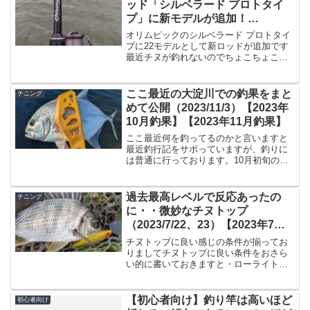
ッド「シルベラード プロトタイ
プ」に新モデルが追加！
（22GSILPS-832M）
オリムピックのシルベラード プロトタイ
プに22モデルとして新ロッドが追加です
最近チヌが釣れないのでちょこちょこシ
ーバスを狙ってるのですが、掛ける事は
出来てるものの、全バラししてるのが私
です。という近況はさておき、オリムピ
ここ最近の大淀川での釣果をまと
チニング
ックから22モデルと...
めて公開（2023/11/3）【2023年
10月釣果】【2023年11月釣果】
ここ最近何を釣ってるのかと言いますと
最近釣行記をサボっていますが、釣りに
は普通に行っております。10月初旬の大
雨以降、全くチヌがトップに出ずに苦戦
しております。じゃあそんな時に何を釣
るのかと言うと・・・コイツですね。メ
過去最高レベルで反応あったの
チニング
ッキ。コイツが居る季節...
に・・微妙なチヌトップ
（2023/7/22、23）【2023年7月
釣果】
チヌトップに良い感じの条件が揃ってお
りましてチヌトップに良い条件をおさら
い的に書いておきますと・ローライト
（曇りの日）・潮位が低い・風がそれほ
ど無い・濁ってない・上げ止まり、下げ
止まりではなく多少流れがあるこのあた
【初心者向け】釣り竿は高いほど
初心者向け
りが揃っていると多くの反応...