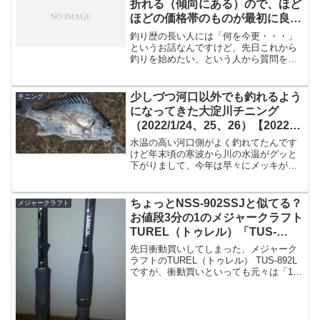
折れる（傾向にある）ので、ほど
ほどの価格帯のものが最初に良い
と思います
釣り歴の長い人には「何を今更・・・」
というお話なんですけど、先日これから
釣りを始めたい、という人から質問をも
らってオススメしたのがこちら。ちなみ
に高価であれば必ずしも折れやすい、と
いうわけではありません。・メジャーク
少しづつ河口以外でも釣れるよう
チニング
ラフト ファーストキャス...
になってきた大淀川チニング
（2022/1/24、25、26）【2022年
1月釣行】
水温の高い河口側がよく釣れてたんです
けど年末頃の寒波から川の水温がグッと
下がりまして、今年は早々にメッキが居
なくなるレベルで水温が下がる事態が起
きてまして、低水温に強いチヌですら釣
り辛くなるという事が起きておりまし
ちょっとNSS-902SSJと似てる？
メジャークラフト
た。（去年は１月でもそこそ...
お値段3分の1のメジャークラフト
TUREL（トゥレル）「TUS-
892L」
先日衝動買いしてしまった、メジャーク
ラフトのTUREL（トゥレル） TUS-892L
ですが、衝動買いといっても元々は「10g
程度の小さいジグを遠投したかった」と
いう目的だったのです。NSS-902SSJで
も、対応ジグが5〜30gだったら行け...