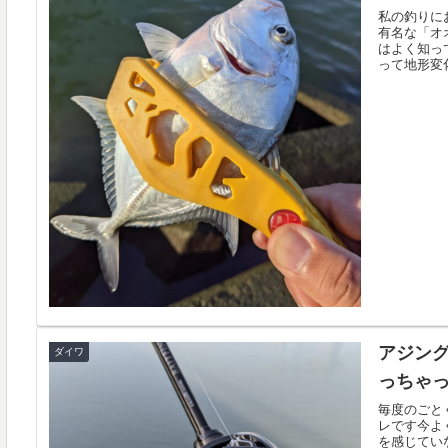
私の釣りに
有名な「オ
はよく知っ
って地形変化
アジング
ダイワ
っちゃ
毎度のごと
レです今よく
を感じてい