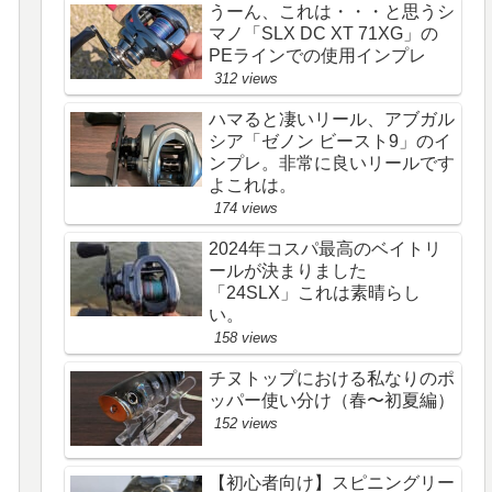
うーん、これは・・・と思うシ
マノ「SLX DC XT 71XG」の
PEラインでの使用インプレ
312 views
ハマると凄いリール、アブガル
シア「ゼノン ビースト9」のイ
ンプレ。非常に良いリールです
よこれは。
174 views
2024年コスパ最高のベイトリ
ールが決まりました
「24SLX」これは素晴らし
い。
158 views
チヌトップにおける私なりのポ
ッパー使い分け（春〜初夏編）
152 views
【初心者向け】スピニングリー