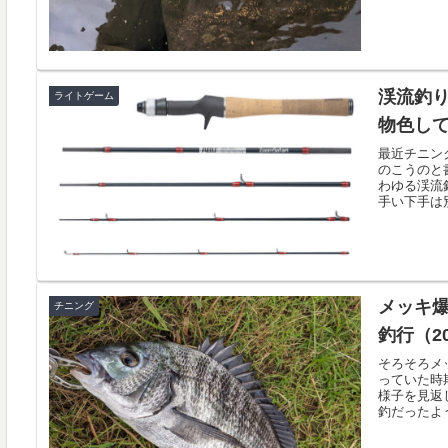
渓流釣
ライトゲーム
物色して
最近チニン
のこうのと
わゆる渓流
手い下手は別
メッキ
チニング
釣行（20
そろそろメ
っていた時
様子を見返
釣だったよう