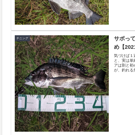
サボって
チニング
め【20
気づけば１
と、実は単
アは割と初
が、釣れる魚