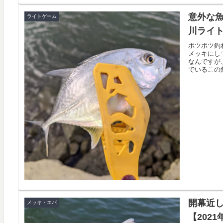
意外な
ライトゲーム
川ライトゲ
ポツポツ釣
メッキにし
なんですが
でいるこの魚
開幕近し
メッキ・エバ
【2021