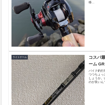
移...
コスパ最高
ライトゲーム
ーム G
バイク釣行
つつちょっ
しょうか。
のが良いんで