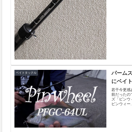
パーム
ベイトタックル
にベイト
若干今更感
前だったの
ズ「ピンウ
ピンウィー..