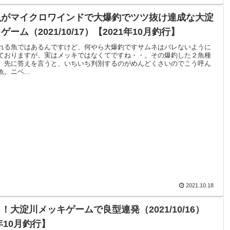
魚がマイクロワインドで大爆釣でツツ抜け達成な大淀
ーム（2021/10/17）【2021年10月釣行】
れる魚ではあるんですけど、何やら大爆釣ですサムネはバレないように
ておりますが、実はメッキではなくてですね・・。その爆釣した２魚種
、先に答えを言うと、いちいち判別するのがめんどくさいのでこう呼ん
。ニベ...
2021.10.18
！大淀川メッキゲームで良型連発（2021/10/16）
年10月釣行】