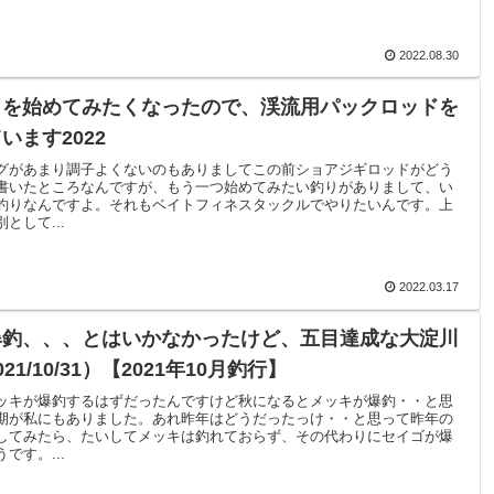
2022.08.30
りを始めてみたくなったので、渓流用パックロッドを
います2022
グがあまり調子よくないのもありましてこの前ショアジギロッドがどう
書いたところなんですが、もう一つ始めてみたい釣りがありまして、い
釣りなんですよ。それもベイトフィネスタックルでやりたいんです。上
として...
2022.03.17
爆釣、、、とはいかなかったけど、五目達成な大淀川
21/10/31）【2021年10月釣行】
ッキが爆釣するはずだったんですけど秋になるとメッキが爆釣・・と思
期が私にもありました。あれ昨年はどうだったっけ・・と思って昨年の
してみたら、たいしてメッキは釣れておらず、その代わりにセイゴが爆
です。...