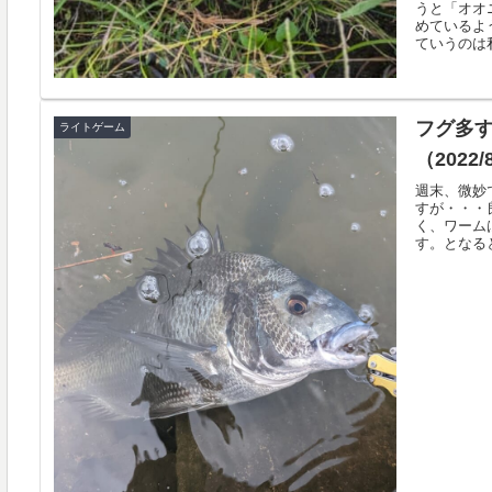
うと「オオ
めているよ
ていうのは私
フグ多
ライトゲーム
（2022
週末、微妙
すが・・・
く、ワーム
す。となると