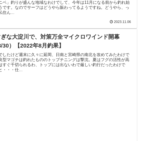
ニベ」釣りが盛んな地域なわけでして、今年は11月になる前から釣れ始
うです。なのでサーフはどうやら賑わってるようですね。どうやら、っ
住ん...
2023.11.06
すぎな大淀川で、対策万全マイクロワインド開幕
/8/30）【2022年8月釣果】
でしたけど週末に久々に延岡、日南と宮崎県の南北を攻めてみたわけで
良型マゴチは釣れたもののトップチニングは撃沈。夏はフグの活性が高
はすぐ千切られるわ、トップには出ないわで厳しい釣行だったわけで
・・・仕...