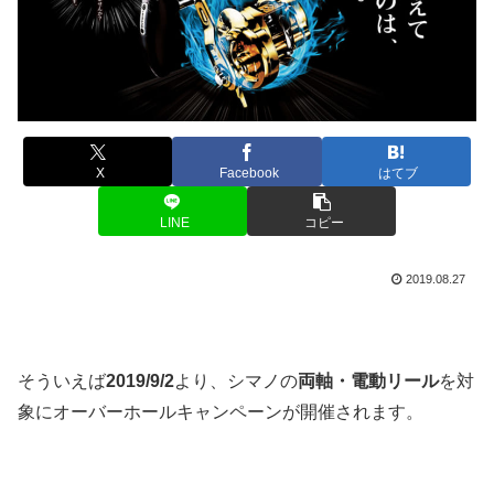
X
Facebook
はてブ
LINE
コピー
2019.08.27
そういえば
2019/9/2
より、シマノの
両軸・電動リール
を対
象にオーバーホールキャンペーンが開催されます。