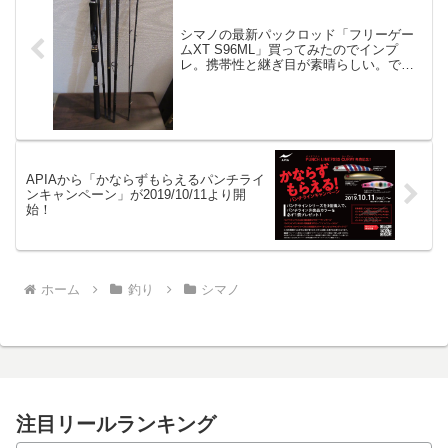
シマノの最新パックロッド「フリーゲー
ムXT S96ML」買ってみたのでインプ
レ。携帯性と継ぎ目が素晴らしい。でも
ね。
APIAから「かならずもらえるパンチライ
ンキャンペーン」が2019/10/11より開
始！
ホーム
釣り
シマノ
注目リールランキング