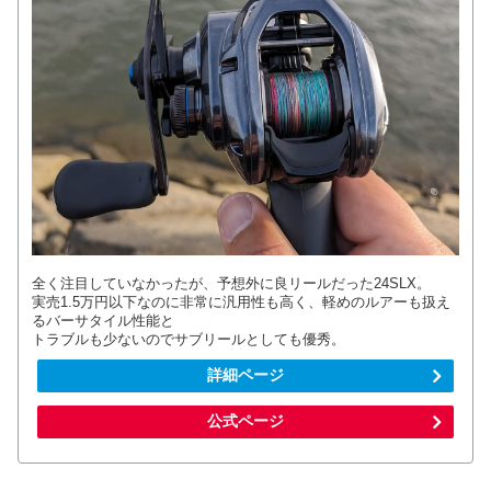
全く注目していなかったが、予想外に良リールだった24SLX。
実売1.5万円以下なのに非常に汎用性も高く、軽めのルアーも扱え
るバーサタイル性能と
トラブルも少ないのでサブリールとしても優秀。
詳細ページ
公式ページ