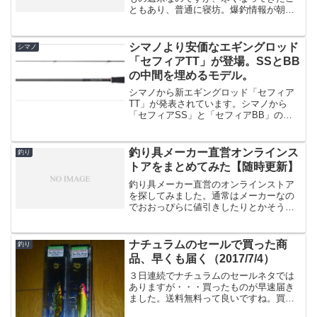
ともあり、普通に寝坊。爆釣情報が朝
Facebookを見ると、我が社の釣り部部長
より、「30cm近いメッキが爆釣」、との
投稿。ただ既に起きたら8時を過ぎてい
シマノより安価なエギングロッド
シマノ
る。メッセージ...
「セフィアTT」が登場。SSとBB
の中間を埋めるモデル。
シマノから新エギングロッド「セフィア
TT」が発表されています。シマノから
「セフィアSS」と「セフィアBB」の丁
度中間くらいの価格帯に位置する新ロッ
ド「セフィアTT」が発表されました。出
典：シマノセフィアBBが16,900〜18,900
釣り具メーカー直営オンラインス
釣り
円とい...
トアをまとめてみた【随時更新】
釣り具メーカー直営のオンラインストア
を探してみました。通常はメーカーなの
でおおっぴらに値引きしたりとかそうい
う事はありませんが、限定Tシャツとかが
稀に発売される事がありまして、即完売
の状態だったりします。（数が少なかっ
ナチュラムのセールで買った商
釣り
たりするんだと思います...
品、早くも届く（2017/7/4）
３日連続でナチュラムのセールネタでは
ありますが・・・買ったものが早速届き
ました。送料無料って良いですね。買っ
たものがこちら。レンジバイブとDRESS