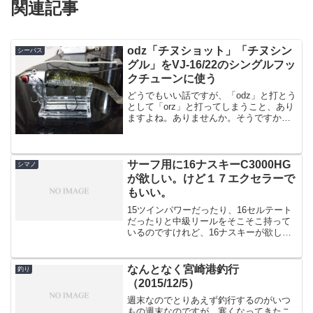
関連記事
odz「チヌショット」「チヌシン
シーバス
グル」をVJ-16/22のシングルフッ
クチューンに使う
どうでもいい話ですが、「odz」と打とう
として「orz」と打ってしまうこと、あり
ますよね。ありませんか。そうですか。
台風により当面実釣テストは出来ないの
ですが、秋〜冬にかけてのシーバス最強
ルアー、コアマンの「VJ-16」「VJ-22」
でござ...
サーフ用に16ナスキーC3000HG
シマノ
が欲しい。けど１７エクセラーで
もいい。
15ツインパワーだったり、16セルテート
だったりと中級リールをそこそこ持って
いるのですけれど、16ナスキーが欲しい
のです。タイトルにもありますように
「サーフ用」に欲しい。要はですねぶっ
壊れても許せる価格帯で、そこそこのリ
なんとなく宮崎港釣行
釣り
ールが欲しいのですよ...
（2015/12/5）
週末なのでとりあえず釣行するのがいつ
もの週末なのですが、寒くなってきたこ