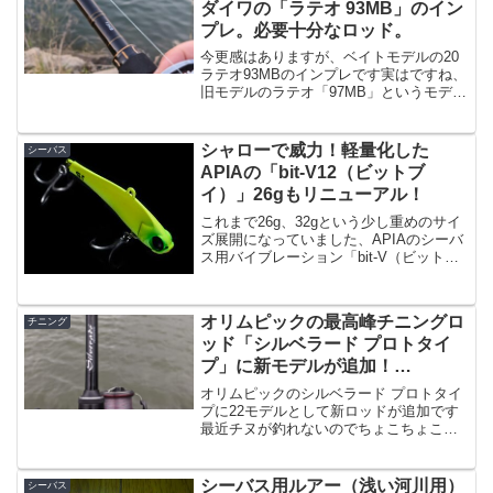
ダイワの「ラテオ 93MB」のイン
プレ。必要十分なロッド。
今更感はありますが、ベイトモデルの20
ラテオ93MBのインプレです実はですね、
旧モデルのラテオ「97MB」というモデル
を持ってたんですが、今年早々に売り飛
ばしてまして、その時はまさかビッグペ
ンシル投げるようなシーバス釣りをする
シャローで威力！軽量化した
シーバス
と思ってなかっ...
APIAの「bit-V12（ビットブ
イ）」26gもリニューアル！
これまで26g、32gという少し重めのサイ
ズ展開になっていました、APIAのシーバ
ス用バイブレーション「bit-V（ビットブ
イ）」ですが、この度・26gがリニューア
ル・新しく12gバージョンのbit-V12が追
加となりました。実釣解説動画が...
オリムピックの最高峰チニングロ
チニング
ッド「シルベラード プロトタイ
プ」に新モデルが追加！
（22GSILPS-832M）
オリムピックのシルベラード プロトタイ
プに22モデルとして新ロッドが追加です
最近チヌが釣れないのでちょこちょこシ
ーバスを狙ってるのですが、掛ける事は
出来てるものの、全バラししてるのが私
です。という近況はさておき、オリムピ
シーバス用ルアー（浅い河川用）
シーバス