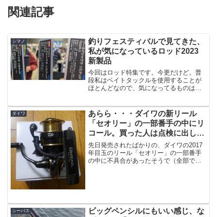
関連記事
釣りフェスティバルで見てきた、
シマノ
私が気になっているロッド2023
新製品
今回はロッド特集です。今更だけど。普
段私はベイトタックルを使用することが
ほとんどなので、気になってるものはベ
イトロッドが多いわけですが、ひねくれ
た私は敢えて2023モデルはとあるスピニ
ングリールを予約しました。それで久々
あらら・・・ダイワの新リール
ダイワ
にスピニングタックル...
「セオリー」の一部番手の中にリ
コール。買った人は点検に出しま
しょう。
先日発売されたばかりの、ダイワの2017
年目玉のリール「セオリー」の一部番手
の中に不具合があったそうで（全部では
無さそうですが）、点検のお願いが発表
されています。今回の不具合箇所はスト
ッパーだそうです。対象の番手は以下。
17セオリー2004...
ビッグペンシルにもいい感じ、な
シーバス