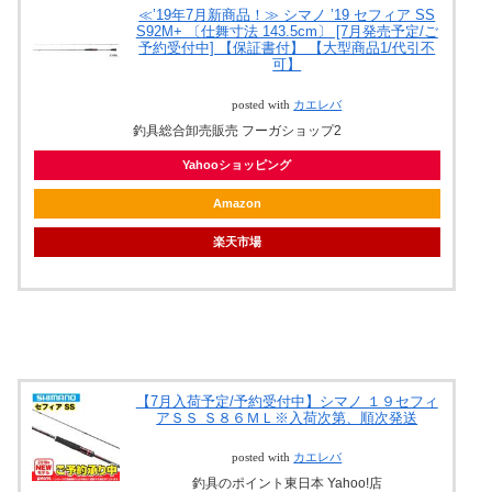
≪’19年7月新商品！≫ シマノ ’19 セフィア SS
S92M+ 〔仕舞寸法 143.5cm〕 [7月発売予定/ご
予約受付中] 【保証書付】 【大型商品1/代引不
可】
posted with
カエレバ
釣具総合卸売販売 フーガショップ2
Yahooショッピング
Amazon
楽天市場
【7月入荷予定/予約受付中】シマノ １９セフィ
アＳＳ Ｓ８６ＭＬ※入荷次第、順次発送
posted with
カエレバ
釣具のポイント東日本 Yahoo!店