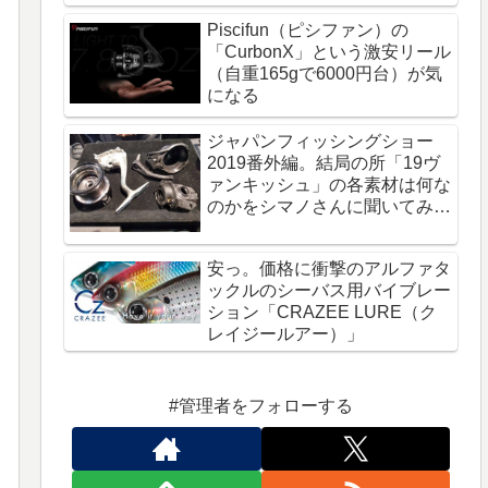
Piscifun（ピシファン）の
「CurbonX」という激安リール
（自重165gで6000円台）が気
になる
ジャパンフィッシングショー
2019番外編。結局の所「19ヴ
ァンキッシュ」の各素材は何な
のかをシマノさんに聞いてみ
た。
安っ。価格に衝撃のアルファタ
ックルのシーバス用バイブレー
ション「CRAZEE LURE（ク
レイジールアー）」
#管理者をフォローする