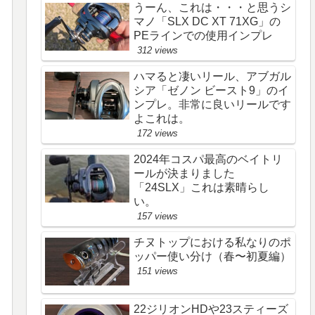
うーん、これは・・・と思うシ
マノ「SLX DC XT 71XG」の
PEラインでの使用インプレ
312 views
ハマると凄いリール、アブガル
シア「ゼノン ビースト9」のイ
ンプレ。非常に良いリールです
よこれは。
172 views
2024年コスパ最高のベイトリ
ールが決まりました
「24SLX」これは素晴らし
い。
157 views
チヌトップにおける私なりのポ
ッパー使い分け（春〜初夏編）
151 views
22ジリオンHDや23スティーズ