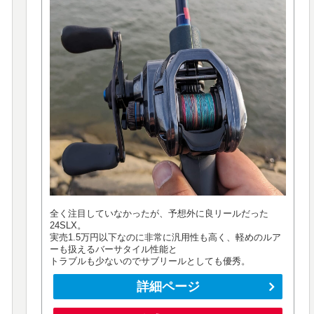
全く注目していなかったが、予想外に良リールだった
24SLX。
実売1.5万円以下なのに非常に汎用性も高く、軽めのルア
ーも扱えるバーサタイル性能と
トラブルも少ないのでサブリールとしても優秀。
詳細ページ