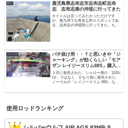
鹿児島県志布志市志布志町志布
釣り
志 志布志港の沖堤に行ってきた
タイトルは言ってみたかっただけです
が、南九州でも有名な釣りスポットであ
る、志布志の沖堤防に行ってきた。ちな
みに沖堤、というのはちょっと略してい
ますが沖にある堤防、つまり船で瀬渡し
で行く堤防のことで、徒歩では行けない
場所になります。当日は「正...
バチ抜け用・・？と思いきや「ジ
シーバス
ャーキング」が効くらしい「モア
ザン レイジースリム88S」購入イ
ンプレ
３月に発売された、シャロー用の「110S-
LV」ではなく、かなり前に発売された、
ノーマルの「レイジースリム 88S」なの
ですけど、スリムなシルエットから、一
般的には「バチ抜け用」のシンペンとし
て認知されていると思いますがダート
（ジャーク）が...
使用ロッドランキング
シルバーウルフ AIR AGS 83MB-S