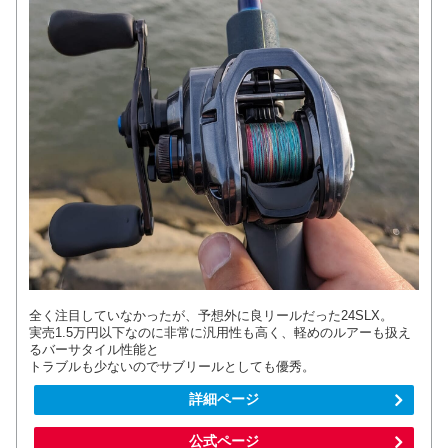
全く注目していなかったが、予想外に良リールだった24SLX。
実売1.5万円以下なのに非常に汎用性も高く、軽めのルアーも扱え
るバーサタイル性能と
トラブルも少ないのでサブリールとしても優秀。
詳細ページ
公式ページ