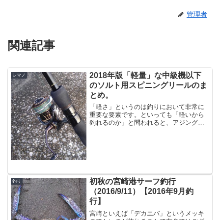
管理者
関連記事
2018年版「軽量」な中級機以下
シマノ
のソルト用スピニングリールのま
とめ。
「軽さ」というのは釣りにおいて非常に
重要な要素です。といっても「軽いから
釣れるのか」と問われると、アジングな
どの繊細な釣り以外では釣果を左右する
程でもない気はしますが「疲労感の軽
減」という意味ではかなりの差が出ま
す。ワインドやエギングのよう...
初秋の宮崎港サーフ釣行
釣り
（2016/9/11）【2016年9月釣
行】
宮崎といえば「デカエバ」というメッキ