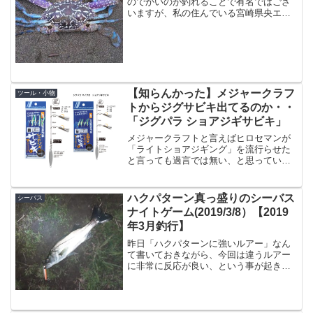
のでかいのが釣れることで有名ではござ
いますが、私の住んでいる宮崎県央エリ
アでは、30cmを超えるサイズは回ってこ
ないとなかなか釣れません。主に県南よ
り南のほうで大型が釣れるそうです。僕
は30cmくらいまで...
【知らんかった】メジャークラフ
ツール・小物
トからジグサビキ出てるのか・・
「ジグパラ ショアジギサビキ」
メジャークラフトと言えばヒロセマンが
「ライトショアジギング」を流行らせた
と言っても過言では無い、と思っている
んですけど、僕もヒロセマンの動画に釣
られてソルパラを買った男の一人です。
そんなメジャークラフトからジグサビキ
ハクパターン真っ盛りのシーバス
シーバス
が出ているという事を初め...
ナイトゲーム(2019/3/8）【2019
年3月釣行】
昨日「ハクパターンに強いルアー」なん
て書いておきながら、今回は違うルアー
に非常に反応が良い、という事が起きま
したので記録も兼ねたエントリー。と、
言っても釣れても不思議じゃないルアー
ですので、特に目新しい話ではありませ
ん。釣り場到着今回もいつ...