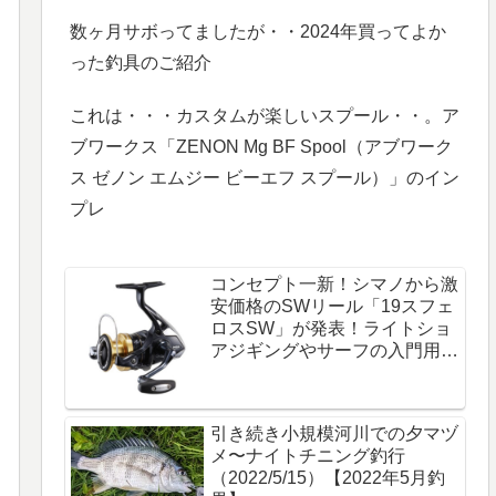
数ヶ月サボってましたが・・2024年買ってよか
った釣具のご紹介
これは・・・カスタムが楽しいスプール・・。ア
ブワークス「ZENON Mg BF Spool（アブワーク
ス ゼノン エムジー ビーエフ スプール）」のイン
プレ
コンセプト一新！シマノから激
安価格のSWリール「19スフェ
ロスSW」が発表！ライトショ
アジギングやサーフの入門用に
最適なリール。
引き続き小規模河川での夕マヅ
メ〜ナイトチニング釣行
（2022/5/15）【2022年5月釣