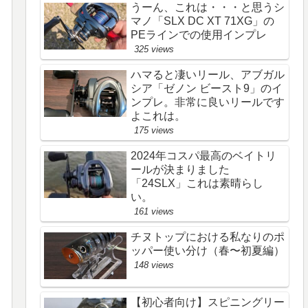
うーん、これは・・・と思うシ
マノ「SLX DC XT 71XG」の
PEラインでの使用インプレ
325 views
ハマると凄いリール、アブガル
シア「ゼノン ビースト9」のイ
ンプレ。非常に良いリールです
よこれは。
175 views
2024年コスパ最高のベイトリ
ールが決まりました
「24SLX」これは素晴らし
い。
161 views
チヌトップにおける私なりのポ
ッパー使い分け（春〜初夏編）
148 views
【初心者向け】スピニングリー