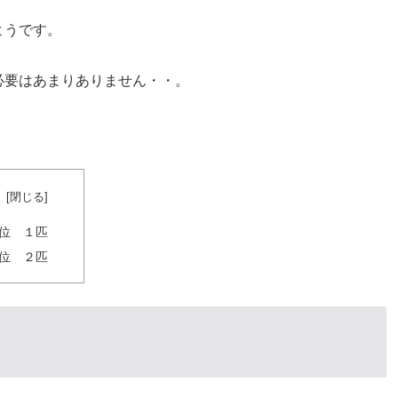
ようです。
必要はあまりありません・・。
次
位 １匹
位 ２匹