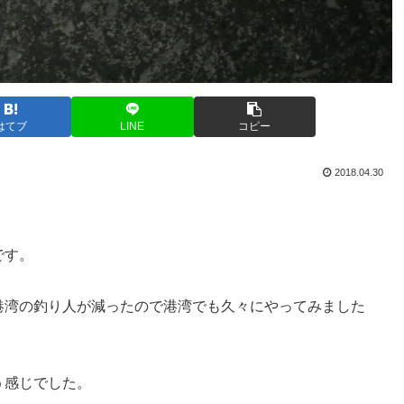
はてブ
LINE
コピー
2018.04.30
です。
港湾の釣り人が減ったので港湾でも久々にやってみました
う感じでした。