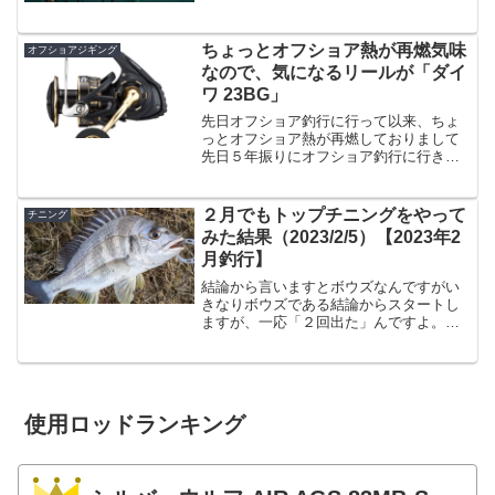
みに２級船舶になります。費用は12万円
くらい。そんなに安くもないけど、高く
もないかな。そもそも要...
ちょっとオフショア熱が再燃気味
オフショアジギング
なので、気になるリールが「ダイ
ワ 23BG」
先日オフショア釣行に行って以来、ちょ
っとオフショア熱が再燃しておりまして
先日５年振りにオフショア釣行に行きま
して、まあ当日は雨で極寒だったんで３
月には二度と行かないと思ったわけなん
ですが、その後今週は非常に温かい日が
２月でもトップチニングをやって
チニング
続いておるわけです。こう...
みた結果（2023/2/5）【2023年2
月釣行】
結論から言いますとボウズなんですがい
きなりボウズである結論からスタートし
ますが、一応「２回出た」んですよ。ト
ップに。しかもそのうちの１回は掛けた
けどバラしたという悲しい結果に。とい
う事でバラしたものの、２月の宮崎でも
トップチニング成立するじ...
使用ロッドランキング