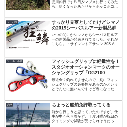
淀川釣行です昨日夕マヅメに行ってみた
ら、暗くなったあたりからボッコボコに
ボイルしているという状況が起きてまし
て、いつの間にかハクパターン真っ盛り
な感じです。昼行くとほどほどにハクの
すっかり見落としてたけどシマノ
シーバス
姿は確認出来るのですが、...
の2019シーバスルアー新製品群
いつの間にかシマノからシーバス用ルア
ーの新製品が発表されてました。それが
こちら。・サイレントアサシン 80S AR-
C・サイレントアサシン 99F AR-C・サイ
レントアサシン 99S 99SP AR-C・エクス
センス クー 70F XAR...
フィッシュグリップに軽量性を！
ツール・小物
スタジオオーシャンマークのオー
シャングリップ「OG2100
Newbie」が欲しい！
最近全く釣れてませんので、別にフィッ
シュグリップの必要性があるのかという
とそんなに無いんですけど春になったら
釣れるはず！と毎週思って釣行に行って
ますが、やっぱり釣れません。呪われて
います。というところはさておき、フィ
ちょっと船舶免許取ってくる
釣り
ッシュグリップの必要性釣...
前から行こうと思っていたのですが、仕
事が中々落ち着かず、丁度月曜が祝日の
タイミングで試験が受けられそうだった
ので、ちょっと船舶免許取ってくるちな