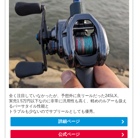
全く注目していなかったが、予想外に良リールだった24SLX。
実売1.5万円以下なのに非常に汎用性も高く、軽めのルアーも扱え
るバーサタイル性能と
トラブルも少ないのでサブリールとしても優秀。
詳細ページ
公式ページ