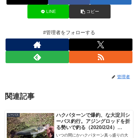
LINE
コピー
#管理者をフォローする
管理者
関連記事
ハクパターンで爆釣、な大淀川シ
シーバス
ーバス釣行。アジングロッドを折
る勢いで釣る（2020/2/24）
【2020年2月釣行】
いつの間にかハクパターン真っ盛りの大