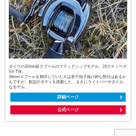
ダイワの32mm経スプールのフラッグシップモデル、24スティーズ
SV TW。
34mmスプールを期待していた人は若干拍子抜け的な部分はあるか
もですが、新設計ボディを搭載した、まさにライトバーサタイル
なモデル。
詳細ページ
公式ページ