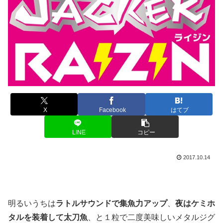
X
Facebook
はてブ
LINE
コピー
2017.10.14
明るいうちは
ラトルサウンドで集魚力アップ
、
夜はケミホ
タルを装着して太刀魚
、と１粒で二度美味しいメタルジグ