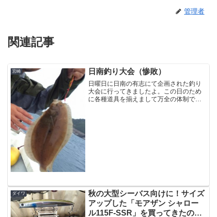
管理者
関連記事
日南釣り大会（惨敗）
宮崎
日曜日に日南の有志にて企画された釣り
大会に行ってきましたよ。この日のため
に各種道具を揃えまして万全の体制で臨
む。さて当日、AM4:00に同僚Tさんと出
発し、現地には5:30ごろ到着。まさかの
雨。。。とりあえず主催者のKさんと合
流。参加される...
秋の大型シーバス向けに！サイズ
ダイワ
アップした「モアザン シャロー
ル115F-SSR」を買ってきたので