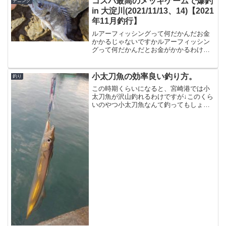
コスパ最高のメッキゲームで爆釣
チニング
in 大淀川(2021/11/13、14)【2021
年11月釣行】
ルアーフィッシングって何だかんだお金
かかるじゃないですかルアーフィッシン
グって何だかんだとお金がかかるわけで
すよ。シーバスならルアーは1個1500円く
らいしますし、VJなんて使おうものなら
アルカリシャッドだけ取られたり、しか
小太刀魚の効率良い釣り方。
釣り
も今コアマンやB...
この時期くらいになると、宮崎港では小
太刀魚が沢山釣れるわけですが↓このくら
いのやつ小太刀魚なんて釣ってもしょう
がないのでは・・・というご意見はさて
おき、真冬というルアーフィッシングの
オフシーズンで釣れる魚は貴重なわけで
す。（唐揚げにすれば美...