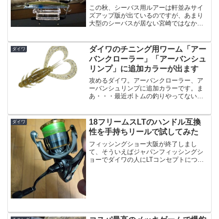
インプレ。
この秋、シーバス用ルアーは軒並みサイ
ズアップ版が出ているのですが、あまり
大型のシーバスが居ない宮崎ではなかな
か使いづらい面もあるかと思います。と
いう中で、「元々が小粒だったので普通
サイズになった」ルアーがありまして、
ダイワのチニング用ワーム「アー
ダイワ
それが「モアザン シャロ...
バンクローラー」「アーバンシュ
リンプ」に追加カラーが出ます
攻めるダイワ。アーバンクローラー、ア
ーバンシュリンプに追加カラーです。ま
あ・・・最近ボトムの釣りやってないん
ですが（この前ちょろっとやったら３投
で根掛かりして止めた）トップの釣りを
するにも、そもそも「そこにチヌは居る
18フリームスLTのハンドル互換
ダイワ
よね」っていう確認をして...
性を手持ちリールで試してみた
フィッシングショー大阪が終了しまし
て、そういえばジャパンフィッシングシ
ョーでダイワの人にLTコンセプトについ
て質問した事を思い出しました。・スプ
ールは互換性は無くなる・でもハンドル
は互換性あるよと、いう事だったので、
今回「ねじ込み式」に進化...