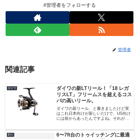
#管理者をフォローする
管理者
関連記事
ダイワの新LTリール！「18 レガ
ダイワ
リスLT」フリームスを超えるコス
パの高いリール。
ダイワの新リール、と書きましたけど実
はこれ日本向けが新しいだけで、US向け
には前からあったんですよね。それが今
回紹介する「レガリスLT」だったりしま
す。出典：ダイワUS元々レガリスは低価
格帯のリールだったんですけど、そのレ
6〜7ft台のトゥイッチングに最適
釣り
ガリスが「フリーム...