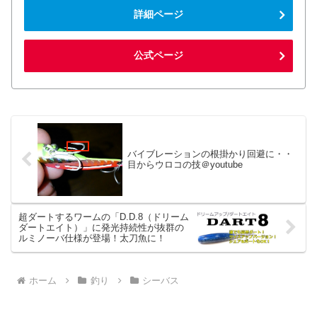
詳細ページ
公式ページ
バイブレーションの根掛かり回避に・・
目からウロコの技＠youtube
超ダートするワームの「D.D.8（ドリーム
ダートエイト）」に発光持続性が抜群の
ルミノーバ仕様が登場！太刀魚に！
ホーム
釣り
シーバス