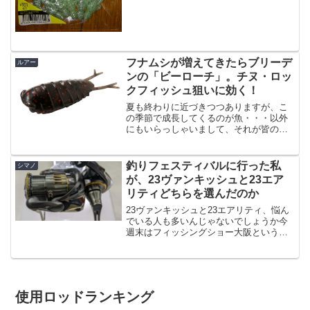
の太刀魚用の鉄板ジグ、「ジグパラマイ
クロ グローピンク 10g」をこの後エイを
掛けてしまいロスト・・・・。というわ
けで、しょうがないの...
フナムシが増えてきたらブリーデ
ルアー
ンの「ビーローチ」。チヌ・ロッ
クフィッシュ狙いに効く！
夏も終わりに近づきつつありますが、こ
の季節で成長してくるのが魚・・・以外
にもいらっしゃいまして、それが皆の大
嫌いな「フナムシ」です。あいつら、夜
釣りしてるとどこからともなく足に噛み
付いてきたりしますよね・・。ゴキブリ
釣りフェスティバルに行った私
シマノ
とシルエットが似てるので...
が、23ヴァンキッシュと23エア
リティどちらを選んだのか
23ヴァンキッシュと23エアリティ、悩ん
でいる人も多いんじゃないでしょうか今
週末はフィッシングショー大阪というこ
とで、この２つを触ってどちらにしよう
か・・と思っている方も多いのではない
でしょうか。AIRITYは近所の釣具屋さん
でも展示機とし...
使用ロッドランキング