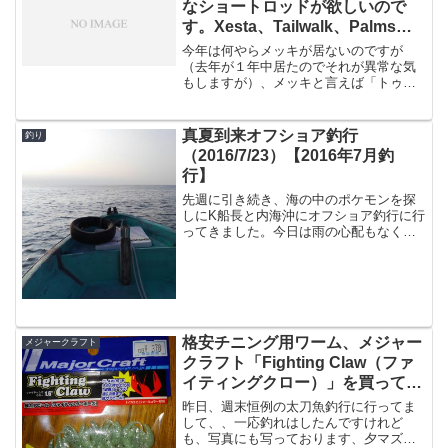
なショートロッドが欲しいので
す。Xesta、Tailwalk、Palmsか
ら物色中。
今年は何やらメッキが居ないのですが
（去年が１年中居たのでそれが異常な気
もしますが）、メッキと言えば「トゥイ
ッチング」で誘うのが定番の釣り方にな
ります。僕は割とロングレングスのロッ
ドが好きなので、今パッと思いつくロッ
真夏到来オフショア釣行
釣り
ドで一番短いのが、メジャー...
（2016/7/23）【2016年7月釣
行】
先週に引き続き、海の中のポケモンを探
しにK船長と内海沖にオフショア釣行に行
ってきました。今日は雨の心配もなく、
波も穏やか。釣り日和です。いつもと違
う潮と、思いましたが・・・いつもと海
の様子が違うことにすぐに気づく。濁り
を含んだ潮目のスピード...
格安チニング用ワーム、メジャー
メジャークラフト
クラフト「Fighting Claw（ファ
イティングクロー）」を買ってき
た。
昨日、週末恒例の太刀魚釣行に行ってま
して、、一応釣れはしたんですけれど
も、写真にも写っております、夕マズメ