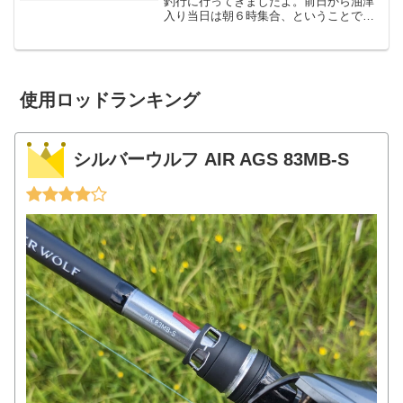
釣行に行ってきましたよ。前日から油津
入り当日は朝６時集合、ということで早
起きしたら行けなくもないんですが（宮
崎市から目井津港まで１時間ほど）せっ
かくなので友人Tさんと前日入りすること
に。泊まったのはこちら...
使用ロッドランキング
シルバーウルフ AIR AGS 83MB-S