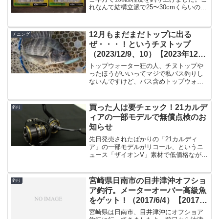
れなんて結構立派で25〜30cmくらいのサ
イズです。このサイズは10匹に1匹くらい
の確率ではありますが、とにかく大量に
沸いていて今しかないな、というタイミ
12月もまだまだトップに出る
チニング
ングなわけ...
ぜ・・・！というチヌトップ
（2023/12/9、10）【2023年12月
釣果】
トップウォーター狂の人、チヌトップや
ったほうがいいってマジで私バス釣りし
ないんですけど、バス含めトップウォー
ターの最盛期は6〜10月くらいというのが
一般的かと思いますが、チヌ・シーバス
ならまだまだトップに出ますっていうの
買った人は要チェック！21カルデ
釣り
が近年わかって来てお...
ィアの一部モデルで無償点検のお
知らせ
先日発売されたばかりの「21カルディ
ア」の一部モデルがリコール、というニ
ュース「ザイオンV」素材で低価格ながら
モノコックボディを搭載した、「21カル
ディア」ですが、一部モデルにおいてリ
コールのため無償点検が行われるようで
宮崎県日南市の目井津沖オフショ
釣り
す。問題の部分は「一...
ア釣行。メーターオーバー高級魚
をゲット！（2017/6/4）【2017年
6月釣行】
宮崎県は日南市、目井津沖にオフショア