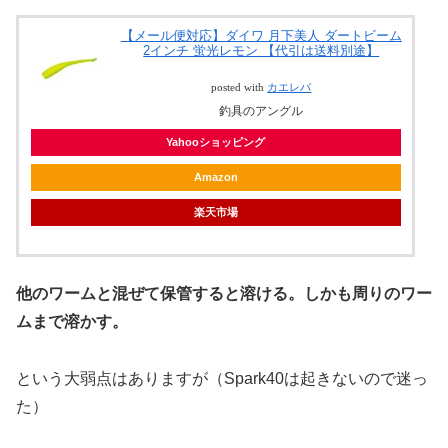
【メール便対応】ダイワ 月下美人 ダートビーム
2インチ 蛍光レモン 【代引は送料別途】
posted with
カエレバ
釣具のアングル
Yahooショッピング
Amazon
楽天市場
他のワームと混ぜて保管すると溶ける。しかも周りのワー
ムまで溶かす。
という大弱点はありますが（Spark40は起きないので迷っ
た）