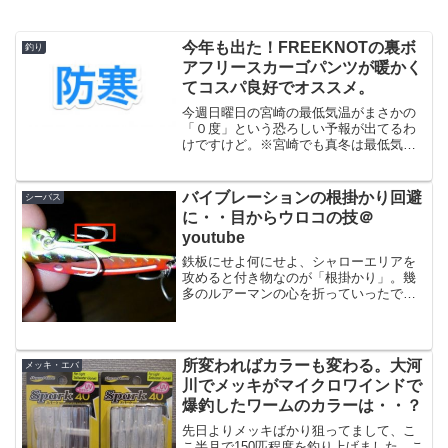
今年も出た！FREEKNOTの裏ボ
釣り
アフリースカーゴパンツが暖かく
てコスパ良好でオススメ。
今週日曜日の宮崎の最低気温がまさかの
「０度」という恐ろしい予報が出てるわ
けですけど。※宮崎でも真冬は最低気温
が０度にはなりますが、昼間は10度くら
いになりますこうなったら防寒着を何と
かするしかないわけで、僕が真冬に重宝
バイブレーションの根掛かり回避
シーバス
してるのが、FREEK...
に・・目からウロコの技＠
youtube
鉄板にせよ何にせよ、シャローエリアを
攻めると付き物なのが「根掛かり」。幾
多のルアーマンの心を折っていったであ
ろうこの「根掛かり」ですが、100%回避
することは不可能ですけれども「軽減さ
せる」事は可能です。（底に一切付けな
いとかそういう方法は...
所変わればカラーも変わる。大河
メッキ・エバ
川でメッキがマイクロワインドで
爆釣したワームのカラーは・・？
先日よりメッキばかり狙ってまして、こ
こ半月で150匹程度を釣り上げました。こ