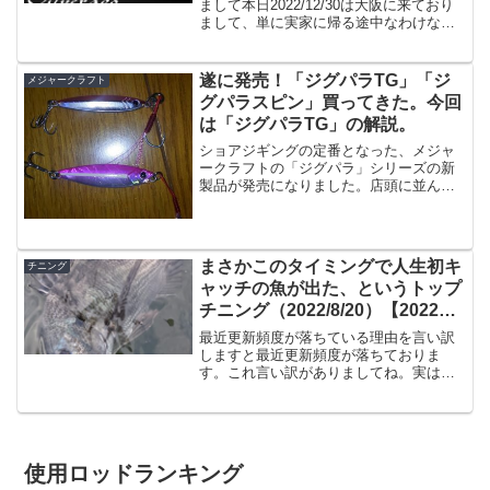
まして本日2022/12/30は大阪に来ており
まして、単に実家に帰る途中なわけなん
ですが、相変わらず大阪の釣具屋さんは
品揃えが宮崎と段違いです。なのでつい
ついルアーを買ってしまいそうになるわ
遂に発売！「ジグパラTG」「ジ
メジャークラフト
けですが、冷静...
グパラスピン」買ってきた。今回
は「ジグパラTG」の解説。
ショアジギングの定番となった、メジャ
ークラフトの「ジグパラ」シリーズの新
製品が発売になりました。店頭に並んで
いましたので買ってきましたよ。今回買
ったのは・ジグパラTG（18g） 1069円
（税込）・ジグパラスピン（18g） 756円
（税込）...
まさかこのタイミングで人生初キ
チニング
ャッチの魚が出た、というトップ
チニング（2022/8/20）【2022年
8月釣果】
最近更新頻度が落ちている理由を言い訳
しますと最近更新頻度が落ちておりま
す。これ言い訳がありましてね。実は週
３くらいで早朝にトップ投げてるからい
やそれだけ、って話なんですが、これで
すね・・・・夜早く寝る(22:00〜23:00の
間）・翌朝AM...
使用ロッドランキング