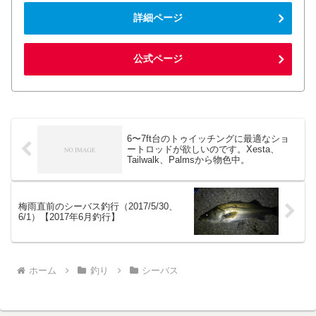
詳細ページ
公式ページ
6〜7ft台のトゥイッチングに最適なショ
ートロッドが欲しいのです。Xesta、
Tailwalk、Palmsから物色中。
梅雨直前のシーバス釣行（2017/5/30、
6/1）【2017年6月釣行】
ホーム
釣り
シーバス