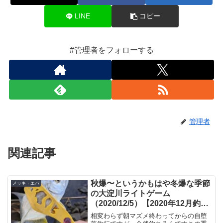
LINE
コピー
#管理者をフォローする
管理者
関連記事
秋爆〜というかもはや冬爆な季節
メッキ・エバ
の大淀川ライトゲーム
（2020/12/5）【2020年12月釣
行】
相変わらず朝マズメ終わってからの自堕