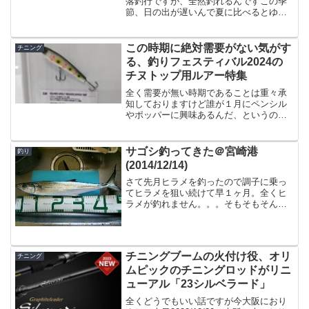
落釣行ですが、全然釣れるんですこの季
節、日の出が遅いんで夏に比べるとゆっ
くり家を出ても朝マズメには間に合うわ
けですが、寒くなってきてまだ体が寒さ
に慣れてないんですよね。要するに寒い
この時期に絶対需要がない気がす
チニング
から面倒でゆっくり家を出...
る、釣りフェスティバル2024の
チヌトップ用ルアー特集
全く需要が無い時期であることは重々承
知しておりますけど誰が１月にペンシル
やポッパーに興味あるんだ、というのは
よく分かっておりますが、世の中には少
数なれどそういう人も居るでしょう、と
いうことで、釣りフェスティバル2024で
サゴシ釣ってきた＠宮崎港
釣り
見てきた「チヌトップ...
(2014/12/14)
さて先月ヒラメを釣ったので調子に乗っ
てヒラメを狙い続けて早１ヶ月。全くヒ
ラメが釣れません。。。そもそもそんな
に釣れるものでも無いのでしょうがな
い、といえばしょうがないのですが、宝
くじが買わないと当たらないというのと
同じで、ヒラメも狙わないと...
チニングブームの火付け役、オリ
チニング
ムピックのチニングロッドがリニ
ューアル「23シルベラード」
全くどうでもいい話ですが今大阪におり