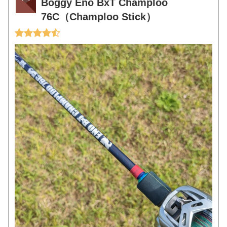
Boggy Eno BxT Champloo
76C（Champloo Stick）