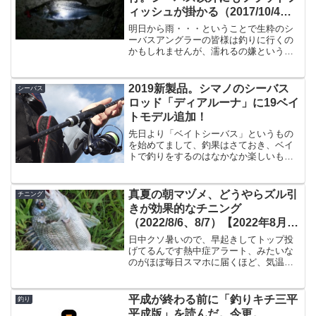
ィッシュが掛かる（2017/10/4）
【2017年10月釣行】
明日から雨・・・ということで生粋のシ
ーバスアングラーの皆様は釣りに行くの
かもしれませんが、濡れるの嫌という僕
のような駄目アングラーは雨が降る前に
釣りに行くわけです。てなわけで短時間
ではありますが釣行してきました。ボイ
2019新製品。シマノのシーバス
シーバス
ル無しの河川数週間前の台...
ロッド「ディアルーナ」に19ベイ
トモデル追加！
先日より「ベイトシーバス」というもの
を始めてまして、釣果はさておき、ベイ
トで釣りをするのはなかなか楽しいもの
です。ただ、やはりニッチなジャンルで
はあるので「ベイトシーバスロッド」は
思ったより選択肢が少ないのが現実。
真夏の朝マヅメ、どうやらズル引
チニング
（最近メジャークラフトも出...
きが効果的なチニング
（2022/8/6、8/7）【2022年8月釣
果】
日中クソ暑いので、早起きしてトップ投
げてるんです熱中症アラート、みたいな
のがほぼ毎日スマホに届くほど、気温が
高いわけです。なので最近はさっさと寝
て早起きし、早朝にトップを投げに行
く、という事をやってるわけですが全然
平成が終わる前に「釣りキチ三平
釣り
トップでチヌが釣れんいや、...
平成版」を読んだ。今更。