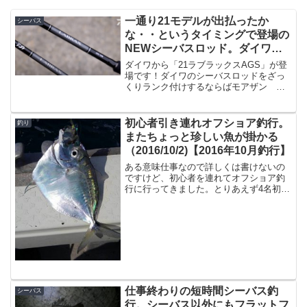
一通り21モデルが出払ったか
シーバス
な・・というタイミングで登場の
NEWシーバスロッド。ダイワ
「21 LABRAX AGS（21ラブラ
ダイワから「21ラブラックスAGS」が登
ックスAGS）」
場です！ダイワのシーバスロッドをざっ
くりランク付けするならばモアザン
＞ ラブラックス ＞ ラテオ ＞ レ
イジー ＞ シーバスハンター ＞ そ
れ以外と、いう風になるわけですが、当
初心者引き連れオフショア釣行。
釣り
然ながら左に行けば行く...
またちょっと珍しい魚が掛かる
（2016/10/2)【2016年10月釣行】
ある意味仕事なので詳しくは書けないの
ですけど、初心者を連れてオフショア釣
行に行ってきました。とりあえず4名初心
者と僕、船長さんというメンバー。ほか
にも同じ人数で２隻。初心者にはサビキ
釣りを楽しんでもらいます。三、四時間
～といった短時間の釣行...
仕事終わりの短時間シーバス釣
シーバス
行。シーバス以外にもフラットフ