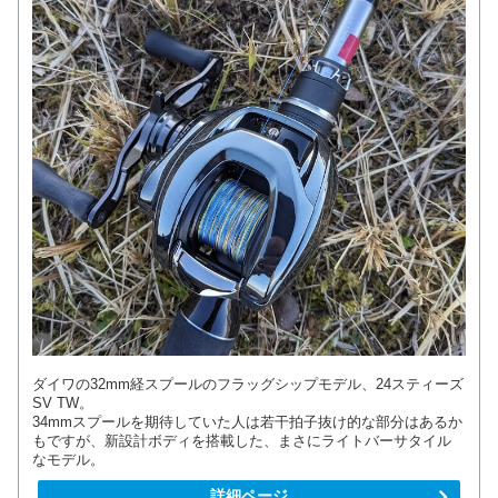
ダイワの32mm経スプールのフラッグシップモデル、24スティーズ
SV TW。
34mmスプールを期待していた人は若干拍子抜け的な部分はあるか
もですが、新設計ボディを搭載した、まさにライトバーサタイル
なモデル。
詳細ページ