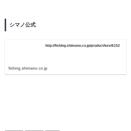
シマノ公式
http://fishing.shimano.co.jp/product/lure/6152
fishing.shimano.co.jp