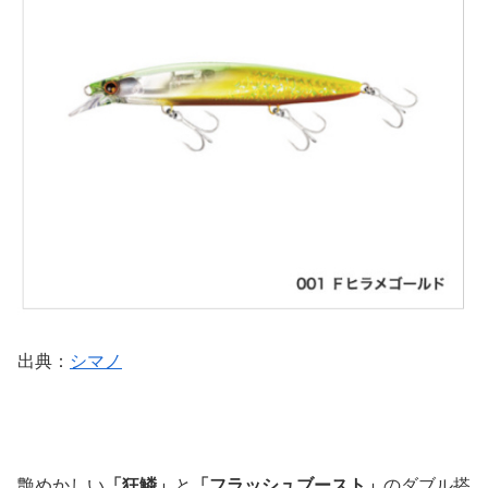
出典：
シマノ
艶めかしい
「狂鱗」
と
「フラッシュブースト」
のダブル搭