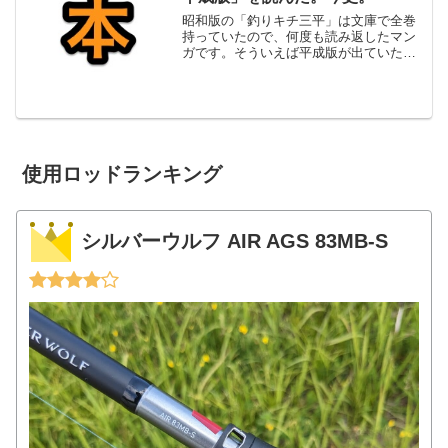
昭和版の「釣りキチ三平」は文庫で全巻
持っていたので、何度も読み返したマン
ガです。そういえば平成版が出ていたの
をすっかり忘れていて、電子書籍で出て
いる分を買ってみました。釣りキチ三平
平成版1-12巻 セット (KCデラック
ス)posted ...
使用ロッドランキング
シルバーウルフ AIR AGS 83MB-S