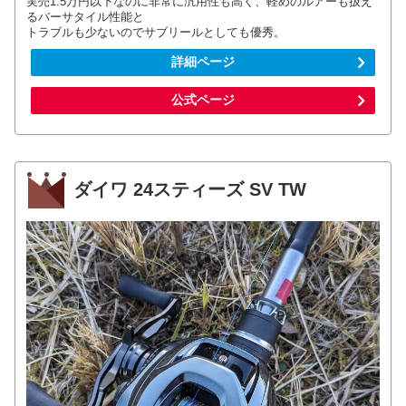
実売1.5万円以下なのに非常に汎用性も高く、軽めのルアーも扱え
るバーサタイル性能と
トラブルも少ないのでサブリールとしても優秀。
詳細ページ
公式ページ
ダイワ 24スティーズ SV TW