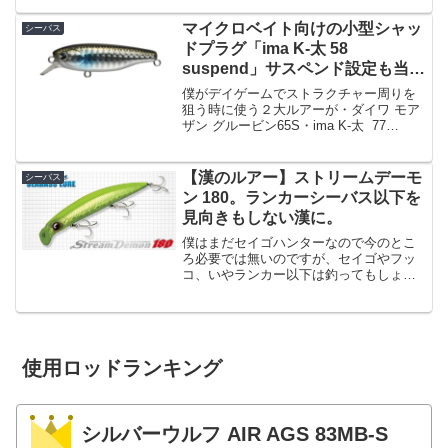
のですが、フックが手に刺さったりする
事もあり、たまにポロッとルアーを落と
マイクロベイト向けの小型シャッ
シーバス
してしまい岩の隙間に・・・...
ドプラグ「ima K-太 58
suspend」サスペンド設定も当然
ながら健在。
僕がデイゲームでストラクチャー周りを
狙う時に使う２大ルアーが・ダイワ モア
ザン グルービン65S・ima K-太 77
suspend この２つです。際を撃つ時、フ
ォールが早いと根掛かりしてしまうの
で、バイブレーションなどは使いづらい
【漢のルアー】ストリームデーモ
シーバス
ため...
ン 180。ランカーシーバス以下を
見向きもしない漢に。
僕はまだセイゴハンターなので今のとこ
ろ必要では無いのですが、セイゴやフッ
コ、いやランカー以下は釣ってもしょう
がないわ！という「漢のルアー」がこの
「ストリームデーモン 180」です。
「180」とあるように特大の180mmサイ
ズです。よって70...
使用ロッドランキング
シルバーウルフ AIR AGS 83MB-S