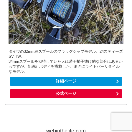
ダイワの32mm経スプールのフラッグシップモデル、24スティーズ
SV TW。
34mmスプールを期待していた人は若干拍子抜け的な部分はあるか
もですが、新設計ボディを搭載した、まさにライトバーサタイル
なモデル。
詳細ページ
公式ページ
webinthelife.com