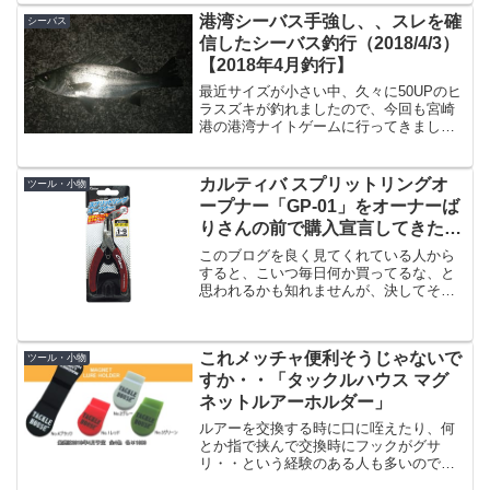
様子を自分の記事で振り返ってたんです
港湾シーバス手強し、、スレを確
シーバス
が、先日の釣行でやたらとチ...
信したシーバス釣行（2018/4/3）
【2018年4月釣行】
最近サイズが小さい中、久々に50UPのヒ
ラスズキが釣れましたので、今回も宮崎
港の港湾ナイトゲームに行ってきまし
た。前回の釣行で「港湾シーバスはスレ
やすい」という疑問が沸いたので、その
確認もあります。マジで小さいルアーし
カルティバ スプリットリングオ
ツール・小物
か追わない港湾今回も先...
ープナー「GP-01」をオーナーば
りさんの前で購入宣言してきたの
で、本当に購入。
このブログを良く見てくれている人から
すると、こいつ毎日何か買ってるな、と
思われるかも知れませんが、決してそう
いうわけではなく、まとめて買ったもの
を小分けにしているだけです。というわ
けでお金持ちではありません。先日フィ
これメッチャ便利そうじゃないで
ッシングショー2017に...
ツール・小物
すか・・「タックルハウス マグ
ネットルアーホルダー」
ルアーを交換する時に口に咥えたり、何
とか指で挟んで交換時にフックがグサ
リ・・という経験のある人も多いのでは
と思います。僕は口に咥えたりはしない