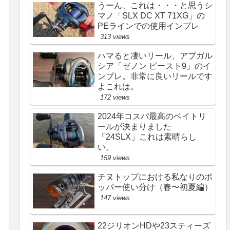
うーん、これは・・・と思うシ
マノ「SLX DC XT 71XG」の
PEラインでの使用インプレ
313 views
ハマると凄いリール、アブガル
シア「ゼノン ビースト9」のイ
ンプレ。非常に良いリールです
よこれは。
172 views
2024年コスパ最高のベイトリ
ールが決まりました
「24SLX」これは素晴らし
い。
159 views
チヌトップにおける私なりのポ
ッパー使い分け（春〜初夏編）
147 views
22ジリオンHDや23スティーズ