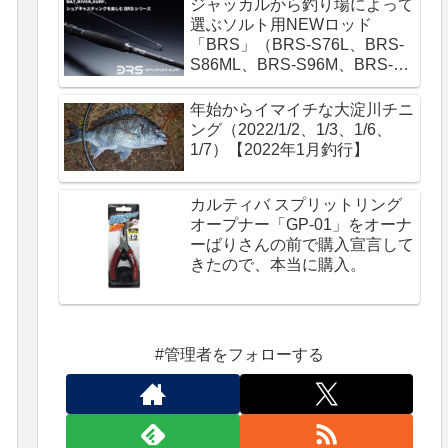
ジャッカルから釣り場によって
選ぶソルト用NEWロッド
「BRS」（BRS-S76L、BRS-
S86ML、BRS-S96M、BRS-
S106MH）が登場！
年始からイマイチな大淀川チニ
ング（2022/1/2、1/3、1/6、
1/7）【2022年1月釣行】
カルティバ スプリットリング
オープナー「GP-01」をオーナ
ーばりさんの前で購入宣言して
きたので、本当に購入。
#管理者をフォローする