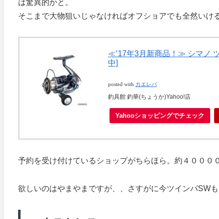
は驚異的かと。
そこまで大物狙いじゃなければオフショアでも全然いけ
≪’17年3月新商品！≫ シマノ ツ
中]
posted with
カエレバ
釣具館 釣華(ちょうか)Yahoo!店
Yahooショッピングでチェック
予約を受け付けているショップがちらほら。約４０００
欲しいのはやまやまですが、、さすがに今ツインパSW