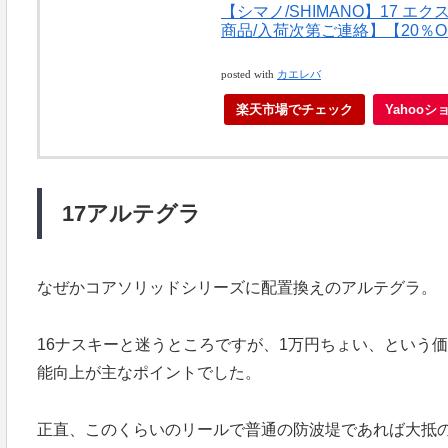
【シマノ/SHIMANO】17 エ
商品/入荷次第ご連絡】【20％
posted with
カエレバ
楽天市場でチェック
Yahoo
17アルテグラ
なぜかコアソリッドシリーズに配置換えのアルテグラ。
16ナスキーと迷うところですが、1万円ちょい、という
能向上が主なポイントでした。
正直、このくらいのリールで普通の防波堤であれば大抵