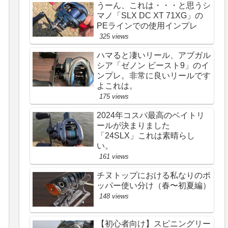
うーん、これは・・・と思うシ
マノ「SLX DC XT 71XG」の
PEラインでの使用インプレ
325 views
ハマると凄いリール、アブガル
シア「ゼノン ビースト9」のイ
ンプレ。非常に良いリールです
よこれは。
175 views
2024年コスパ最高のベイトリ
ールが決まりました
「24SLX」これは素晴らし
い。
161 views
チヌトップにおける私なりのポ
ッパー使い分け（春〜初夏編）
148 views
【初心者向け】スピニングリー