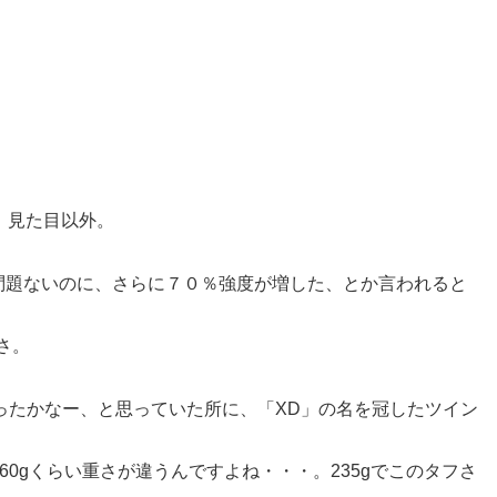
、見た目以外。
問題ないのに、さらに７０％強度が増した、とか言われると
さ。
良かったかなー、と思っていた所に、「XD」の名を冠したツイン
って60gくらい重さが違うんですよね・・・。235gでこのタフさ