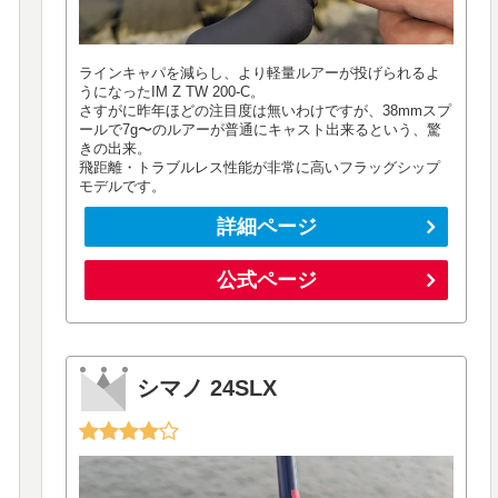
ラインキャパを減らし、より軽量ルアーが投げられるよ
うになったIM Z TW 200-C。
さすがに昨年ほどの注目度は無いわけですが、38mmスプ
ールで7g〜のルアーが普通にキャスト出来るという、驚
きの出来。
飛距離・トラブルレス性能が非常に高いフラッグシップ
モデルです。
詳細ページ
公式ページ
シマノ 24SLX