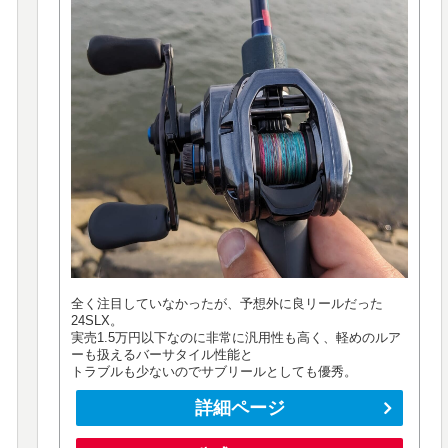
全く注目していなかったが、予想外に良リールだった
24SLX。
実売1.5万円以下なのに非常に汎用性も高く、軽めのルア
ーも扱えるバーサタイル性能と
トラブルも少ないのでサブリールとしても優秀。
詳細ページ