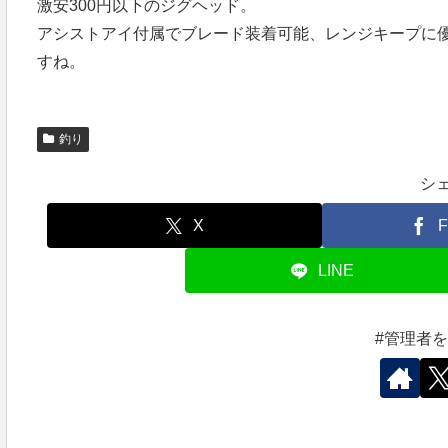
激安300円以下のジグヘッド。
アシストアイ付属でブレード装着可能、レンジキープに
すね。
釣り
シ
X
F
LINE
#管理者