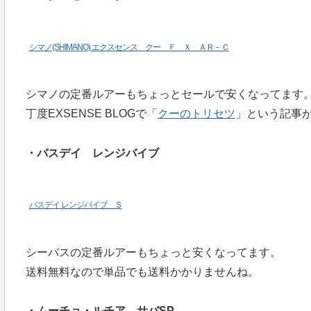
シマノ(SHIMANO) エクスセンス クー Ｆ Ｘ ＡＲ－Ｃ
シマノの定番ルアーもちょっとセールで安くなってます
丁度EXSENSE BLOGで「
クーのトリセツ
」という記事
・バスデイ レンジバイブ
バスデイ レンジバイブ Ｓ
シーバスの定番ルアーもちょっと安くなってます。
送料無料なので単品でも送料かかりませんね。
・ムーチョ・ルチア サバSP