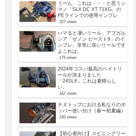
うーん、これは・・・と思うシ
マノ「SLX DC XT 71XG」の
PEラインでの使用インプレ
327 views
ハマると凄いリール、アブガル
シア「ゼノン ビースト9」のイ
ンプレ。非常に良いリールです
よこれは。
175 views
2024年コスパ最高のベイトリ
ールが決まりました
「24SLX」これは素晴らし
い。
162 views
チヌトップにおける私なりのポ
ッパー使い分け（春〜初夏編）
150 views
【初心者向け】スピニングリー