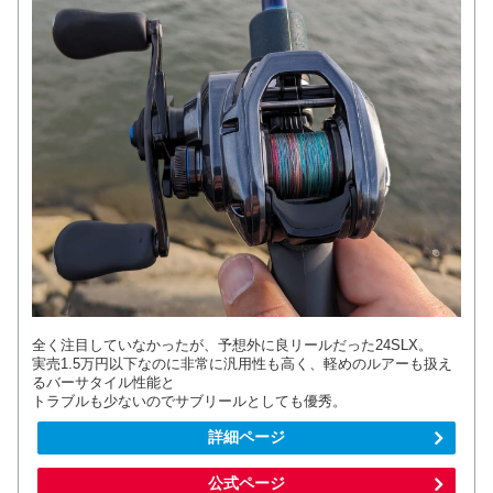
全く注目していなかったが、予想外に良リールだった24SLX。
実売1.5万円以下なのに非常に汎用性も高く、軽めのルアーも扱え
るバーサタイル性能と
トラブルも少ないのでサブリールとしても優秀。
詳細ページ
公式ページ