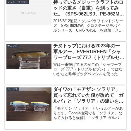
安い！です。マジかと。バイブレーショ
持っているメジャークラフトのロ
メジャークラフト
ンはボトムを引くとか障害...
ッドの重さ（自重）を測ってみ
た。（SPS-962LSJ、PE-962M、
PE-782LL、KGE-892M、SPS-
2015/8/12追記：ソルパラワインドシリー
862MW、CRK-764SL）
ズ SPS-862MW、クロステージモバイ
ルシリーズ CRK-764SL を追加！メジ
ャークラフトはロッドの重さは非公表な
ので、実際何グラムなのかが公式サイト
でも分かりません。ネットで探してい
チヌトップにおける2023年の一
チニング
る...
軍ルアー、EVERGREEN「シャ
ワーブローズ 77.7（トリプルセブ
ン）」のインプレ
実は一番投げてるのがこの「シャワーブ
ローズ 77.7（トリプルセブン）」ではな
いかなと昨年ビッグペンシルを使ったシ
ーバスゲームにハマりまして、その際好
んで使ってたのが「シャワーブローズ ビ
ッグママ」というペンシルポッパーでし
ダイワの「モアザン ソラリア」
シーバス
た。そちらは過去...
買って忘れていた僕が改めて「ガ
ルバ」と「ソラリア」の違いを復
習する
「モアザン ソラリア」というルアーがあ
ります。Google検索でも「ソラリア」な
んて入れると候補に「ソラリア ガルバ」
なんていう候補が出てくるくらい、ガル
バと一見似ているルアーなわけですが並