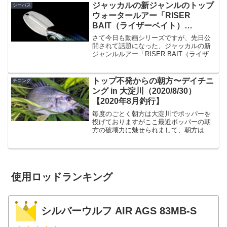
べてみるとこんな感じ。こう見ると意外
ジャッカルの新ジャンルのトップ
シーバス
と違いますね。...
ウォータールアー「RISER
BAIT（ライザーベイト）
008/004」の動画公開！
さて今日も動画シリーズですが、先日公
開されて話題になった、ジャッカルの新
ジャンルルアー「RISER BAIT（ライザー
ベイト）」の動画が公開されました。こ
の、「008」と「004」は主にソルトウォ
ーターで使うルアーになっています。
トップ不発からの朝方〜デイチニ
チニング
「007」...
ング in 大淀川（2020/8/30）
【2020年8月釣行】
毎度のごとく朝方は大淀川でポッパーを
投げておりますがここ最近ポッパーの朝
方の破壊力に魅せられまして、朝方はと
りあえずポッパー投げとくか、という事
から始めているわけですが 朝方だとほぼ
ボウズ無し、という感じで来てたんです
が、、、遂にこの日が来...
使用ロッドランキング
シルバーウルフ AIR AGS 83MB-S