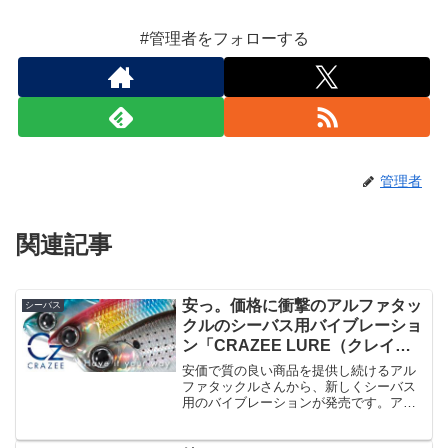
#管理者をフォローする
管理者
関連記事
安っ。価格に衝撃のアルファタッ
シーバス
クルのシーバス用バイブレーショ
ン「CRAZEE LURE（クレイジ
ールアー）」
安価で質の良い商品を提供し続けるアル
ファタックルさんから、新しくシーバス
用のバイブレーションが発売です。アル
ファタックルさんなのでどのくらいの値
段なのか・・？と思ったら思ってたより