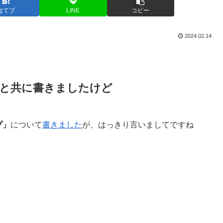
はてブ
LINE
コピー
2024.02.14
と共に書きましたけど
プ」
について
書きました
が、はっきり言いましてですね