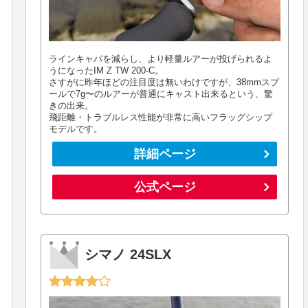
ラインキャパを減らし、より軽量ルアーが投げられるよ
うになったIM Z TW 200-C。
さすがに昨年ほどの注目度は無いわけですが、38mmスプ
ールで7g〜のルアーが普通にキャスト出来るという、驚
きの出来。
飛距離・トラブルレス性能が非常に高いフラッグシップ
モデルです。
詳細ページ
公式ページ
シマノ 24SLX