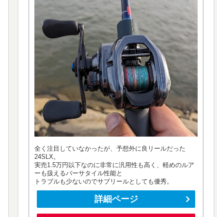
全く注目していなかったが、予想外に良リールだった
24SLX。
実売1.5万円以下なのに非常に汎用性も高く、軽めのルア
ーも扱えるバーサタイル性能と
トラブルも少ないのでサブリールとしても優秀。
詳細ページ