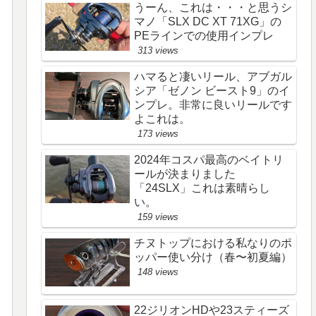
うーん、これは・・・と思うシ
マノ「SLX DC XT 71XG」の
PEラインでの使用インプレ
313 views
ハマると凄いリール、アブガル
シア「ゼノン ビースト9」のイ
ンプレ。非常に良いリールです
よこれは。
173 views
2024年コスパ最高のベイトリ
ールが決まりました
「24SLX」これは素晴らし
い。
159 views
チヌトップにおける私なりのポ
ッパー使い分け（春〜初夏編）
148 views
22ジリオンHDや23スティーズ