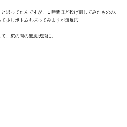
、と思ってたんですが、１時間ほど投げ倒してみたものの、
って少しボトムも探ってみますが無反応。
して、束の間の無風状態に。
！