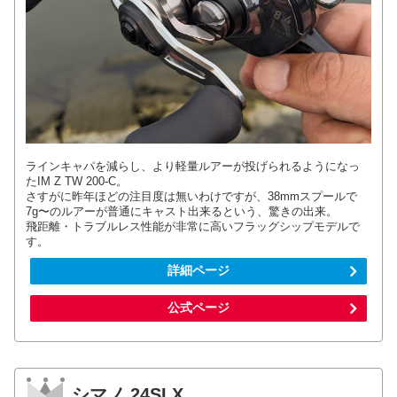
ラインキャパを減らし、より軽量ルアーが投げられるようになっ
たIM Z TW 200-C。
さすがに昨年ほどの注目度は無いわけですが、38mmスプールで
7g〜のルアーが普通にキャスト出来るという、驚きの出来。
飛距離・トラブルレス性能が非常に高いフラッグシップモデルで
す。
詳細ページ
公式ページ
シマノ 24SLX