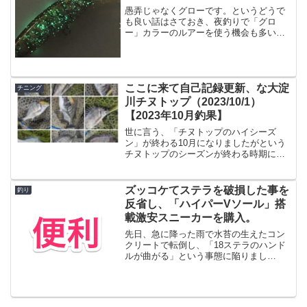
愚弄じゃなくグローです。というどうで
も良い話はさておき、夜釣りで「グロ
ー」カラーのルアーを使う機会も多いの
ではないでしょうか。真っ暗な場所で暗
い色のルアーを投げても、さすがの魚も
ルアーを見つけづらいので、暗闇で光る
「グロー」の入ったルアーを...
ここに来て自己記録更新、な大淀
チニング
川チヌトップ（2023/10/1）
【2023年10月釣果】
世に言う、「チヌトップのハイシーズ
ン」が終わる10月になりましたがという
チヌトップのシーズンが終わる時期にな
りましたけど、むしろ最近好調を維持し
ております。この「ハイシーズンが終わ
る」というのはキビレの産卵時期とかで
ズッコケてステラを破損した事を
釣り
数が減ってしまうとかそう...
反省し、「ハイパーVソール」搭
載激安スニーカーを購入。
先日、急に降った雨で水苔の生えたコン
クリートで転倒し、「18ステラのハンド
ルが曲がる」という事態に陥りまし
て、、、パーツ取り寄せて直ったんです
が１コケ7560円（税込）という経済的損
失を負いました。7560円ってレガリスLT
買えるんじゃない...