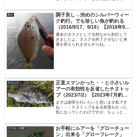
サーフの釣りをする機会は少ないんです
が、私のような人でもたまにやる釣りが
ありまして、それは「キス釣り」です。
調子良し→渋めのシルバーウィー
釣り
キス天が嫌いな人って居る...
ク釣行。でも珍しい魚が釣れる
（2016/9/17、9/18）【2016年9月
釣行】
週末のタスクとして当然ながら釣行して
きましたよ。タスクを終了させないと来
週を迎えられませんからね。
2016/9/17（土）まずは宮崎港サーフへ。
しばらくずっとメッキを狙っています。
３０cm以上のやつを釣りたくて・・・。
現場に到着。数名の釣り...
正直スマンかった・・と小さいル
チニング
アーの有効性を反省したチヌトッ
プ（2023/7/2）【2023年7月釣
果】
まずは謝罪を行いたいと思います私です
ね・・・チヌトップをある程度わかった
気になっていたわけですが、ちょっと反
省致しまして。何を反省したんだ、と言
いますと、「チヌトップなんてでっかい
ルアーだけでも釣れるじゃん」と思って
お手軽にルアーを「グローチュー
ツール・小物
いたんですよ。なんですが...
ン」出来る「グローフレーク」