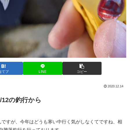
はてブ
LINE
コピー
2020.12.14
/12の釣行から
んですが、今年はどうも寒い中行く気がしなくてですね、相
う自堕落釣行を行っております。