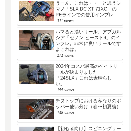
うーん、これは・・・と思うシ
マノ「SLX DC XT 71XG」の
PEラインでの使用インプレ
311 views
ハマると凄いリール、アブガル
シア「ゼノン ビースト9」のイ
ンプレ。非常に良いリールです
よこれは。
171 views
2024年コスパ最高のベイトリ
ールが決まりました
「24SLX」これは素晴らし
い。
155 views
チヌトップにおける私なりのポ
ッパー使い分け（春〜初夏編）
148 views
【初心者向け】スピニングリー