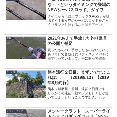
が、その時の目玉なリ...
な・・というタイミングで登場の
NEWシーバスロッド。ダイワ
「21 LABRAX AGS（21ラブラ
ダイワから「21ラブラックスAGS」が登
ックスAGS）」
場です！ダイワのシーバスロッドをざっ
くりランク付けするならばモアザン
＞ ラブラックス ＞ ラテオ ＞ レ
イジー ＞ シーバスハンター ＞ そ
れ以外と、いう風になるわけですが、当
2021年あえて手放した釣り道具
釣り
然ながら左に行けば行く...
の公開と補足
買ったものの、手放したものがいろいろ
ありまして普段は釣りフェスティバルに
毎年行っていまして、手に取って確認し
てから買う、という流れが（一応）あっ
たんですが、コロナのせいでイベントは
軒並み中止、という事態が起きておりま
熊本遠征２日目、まずいですよこ
シーバス
して、残念ながら手に取る...
れは、、、（2019/8/13）【2019
年8月釣行】
熊本（球磨川・前川）遠征２日目です。
せっかくの遠征、朝マヅメも行くしか無
いでしょ、ということで早起き。ボラは
かなりライズしてますが、シーバスっぽ
いのはちょっとだけです。昨日は下流に
行ったんですが逆に上流側へランガンし
メジャークラフト スーパーライ
メジャークラフト
ていきます。1kmくらい...
トショアジギングロッド「NSS-