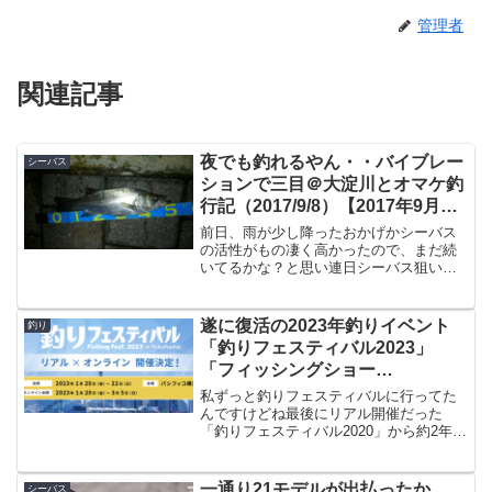
管理者
関連記事
夜でも釣れるやん・・バイブレー
シーバス
ションで三目＠大淀川とオマケ釣
行記（2017/9/8）【2017年9月釣
行】
前日、雨が少し降ったおかげかシーバス
の活性がもの凄く高かったので、まだ続
いてるかな？と思い連日シーバス狙いで
大淀川へ。大淀川到着シーバスが非常に
活性が高かった、という話をしたら同僚
３名が既に大淀川に。ただ残念ながら活
遂に復活の2023年釣りイベント
釣り
性は落ちているようで釣れ...
「釣りフェスティバル2023」
「フィッシングショー
OSAKA2023」
私ずっと釣りフェスティバルに行ってた
「KeepCast2023」
んですけどね最後にリアル開催だった
「釣りフェスティバル2020」から約2年
半、遂にリアル開催が復活します。出
典：釣りフェスティバル2023ふと最後に
行った時の記事を読み返してみたんです
一通り21モデルが出払ったか
シーバス