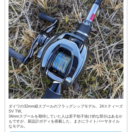
ダイワの32mm経スプールのフラッグシップモデル、24スティーズ
SV TW。
34mmスプールを期待していた人は若干拍子抜け的な部分はあるか
もですが、新設計ボディを搭載した、まさにライトバーサタイル
なモデル。