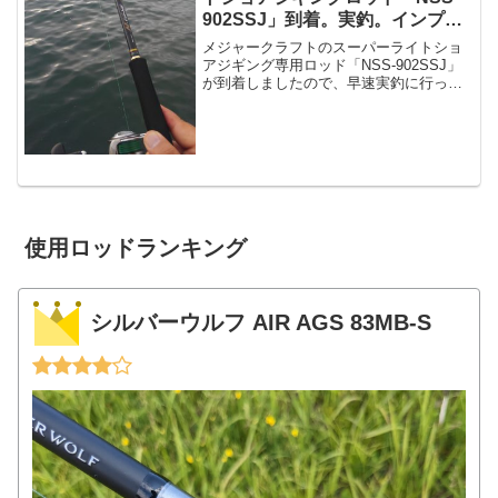
902SSJ」到着。実釣。インプ
レ。自重もあるよ。
メジャークラフトのスーパーライトショ
アジギング専用ロッド「NSS-902SSJ」
が到着しましたので、早速実釣に行って
きましたよ。本日朝は雨予報・・・とい
うことだったが、どうやら降っていない
ので早速宮崎港にAM6:00到着。釣り人少
なし。何で...
使用ロッドランキング
シルバーウルフ AIR AGS 83MB-S