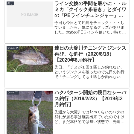
ライン交換の手間を最小に・・ル
釣り
ミカ「クイック糸巻き」とダイワ
の「PEラインチェンジャー」、
と本命「高速リサイクラー2.0」
今日も今日とて釣具をチェック・・・し
ていましたら、気になるグッズがありま
した。太めのPEラインを使いたい時と、
細いPEラインを使いたい時、替えスプー
ルがあれば便利なのですが、如何せん高
いセルテートの替えスプールなんてNEW
連日の大淀川チニングとジンクス
チニング
エクセラーとかNE...
再び、な釣行（2020/8/18）
【2020年8月釣行】
先日、「チヌが１回１匹しか釣れない」
というジンクスを破ったので先日の釣行
で「チニングしても１匹しか釣れない」
というジンクスを破ったので、これはも
うツ抜け確実ですよ・・！と、安直な考
えて仕事終わりの釣行です。前回はライ
ハクパターン開始の境目なシーバ
シーバス
トゲーム用のブラックスタ...
ス釣行（2019/2/23）【2019年2
月釣行】
先週から大淀川では1cmくらいのハクの
群れが居る事は確認出来ていたのですけ
ど、まだ本格的では無い状態で、先週は
デイゲームでも割とシーバスがアタック
してくる状況でした。しかしこれからど