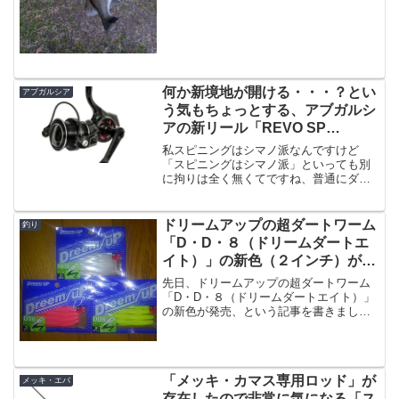
んどんハクの群れが遡上してくる事で、
小さいルアーや大人しい...
何か新境地が開ける・・・？とい
アブガルシア
う気もちょっとする、アブガルシ
アの新リール「REVO SP
ROCKET（レボ エスピー ロケッ
私スピニングはシマノ派なんですけど
ト）」
「スピニングはシマノ派」といっても別
に拘りは全く無くてですね、普通にダイ
ワのスピニングも持ってたりします。単
純にヴァンキッシュが好きなだけです。
という派閥問題は荒れるのでさておきま
ドリームアップの超ダートワーム
釣り
して、最近アブガルシアから...
「D・D・８（ドリームダートエ
イト）」の新色（２インチ）が届
いたよ。
先日、ドリームアップの超ダートワーム
「D・D・８（ドリームダートエイト）」
の新色が発売、という記事を書きました
が、早速購入しまして届きましたよ。D・
D・８（ドリームダートエイト）の新色写
真であります３色（TSホワイトグロー、
TSピンクグロー...
「メッキ・カマス専用ロッド」が
メッキ・エバ
存在したので非常に気になる「ス