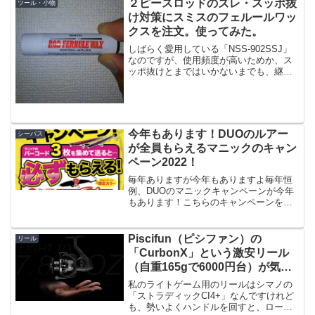
イクロワインドで簡単に釣れるので、ま
２ピースロッドのズレ・スッポ抜
ツール・小物
ずボウズは無いというイ...
け対策にスミスのフェルールワッ
クスを注文。使ってみた。
しばらく愛用している「NSS-902SSJ」
なのですが、使用頻度が高いためか、ス
ッポ抜けとまではいかないまでも、継ぎ
目がキャストしたりトゥイッチしてる間
にズレて来るようになってしまいまし
た・・・・。一般的な対策としては「蝋
を塗る」というので...
今年もあります！DUOのルアー
シーバス
が全員もらえるマニックのキャン
ペーン2022！
毎年ありますが今年もありますよ毎年恒
例、DUOのマニックキャンペーンが今年
もあります！こちらのキャンペーンを改
めて解説すると、指定ルアーを３個買っ
てパッケージにあるバーコードを３枚送
ると、必ずルアーがもらえる、というお
Piscifun（ピシファン）の
リール
得なキャンペーンとなり...
「CurbonX」という激安リール
（自重165gで6000円台）が気に
なる
私のライトゲーム用のリールはシマノの
「ストラディックCI4+」なんですけれど
も、勢いよくハンドルを回すと、ロータ