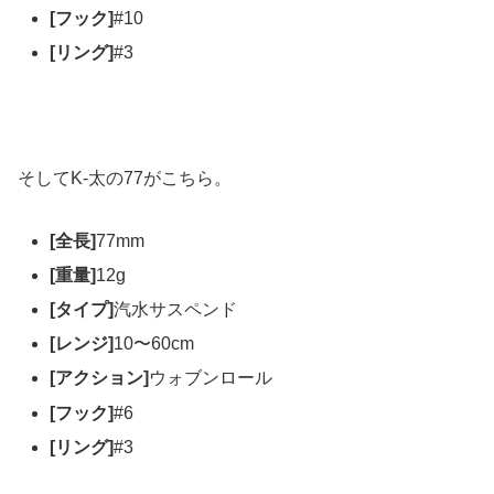
[フック]
#10
[リング]
#3
そしてK-太の77がこちら。
[全長]
77mm
[重量]
12g
[タイプ]
汽水サスペンド
[レンジ]
10〜60cm
[アクション]
ウォブンロール
[フック]
#6
[リング]
#3