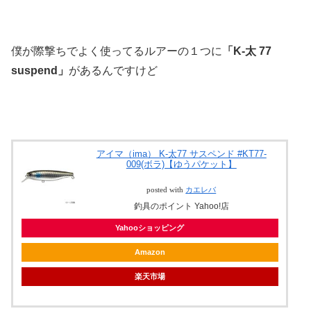
僕が際撃ちでよく使ってるルアーの１つに
「K-太 77
suspend」
があるんですけど
アイマ（ima） K-太77 サスペンド #KT77-
009(ボラ)【ゆうパケット】
posted with
カエレバ
釣具のポイント Yahoo!店
Yahooショッピング
Amazon
楽天市場