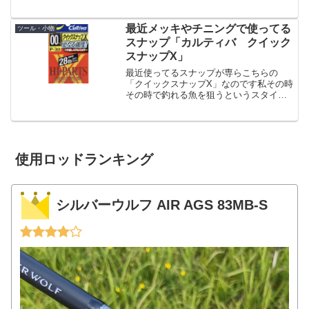
ーがブルブルするんですね。実釣には全
く影響ないんですけど、気になるので
す。という事で今度はカッチリしたリー
最近メッキやチニングで使ってる
ツール・小物
ル、19ストラディック...
スナップ「カルティバ クイック
スナップX」
最近使ってるスナップが専らこちらの
「クイックスナップX」なのです私その時
その時で釣れる魚を狙うというスタイル
なので、メッキを狙いにいく→居なかっ
たらチニング→居なかったらシーバスと
いうような事をやるわけですが、この際
にいちいちスナップを交換...
使用ロッドランキング
シルバーウルフ AIR AGS 83MB-S