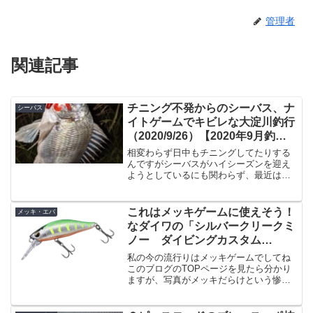
管理者
関連記事
チニング不発からのシーバス、ナ
シーバス
イトゲームでキビレな大淀川釣行
（2020/9/26）【2020年9月釣
行】
相変わらず日中もチニングしてたりする
んですがシーバスがハイシーズンを迎え
ようとしているにも関わらず、最近は専
らチニングがメインです。チニングのほ
うがまだ未開拓状態なので（といっても
シーバスも別に極めてるわけでも何でも
これはメッキゲームに使えそう！
メッキ・エバ
ありませんが）まだ諸々試...
なダイワの「シルバークリークミ
ノー ダイビングカスタム
50FS」
私の今の流行りはメッキゲームでしてね
このブログのTOPページを見たら分かり
ますが、写真がメッキだらけという惨状
です。だってボウズは嫌じゃないです
か。その点メッキだとライトワインド/マ