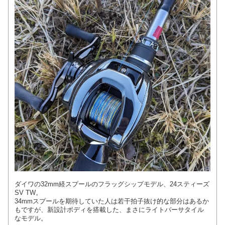
ダイワの32mm経スプールのフラッグシップモデル、24スティーズ
SV TW。
34mmスプールを期待していた人は若干拍子抜け的な部分はあるか
もですが、新設計ボディを搭載した、まさにライトバーサタイル
なモデル。