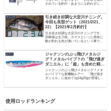
されている釣行・あまりにも釣れずにス
トレスMAXな時・天候が悪くて全然釣行
に行けなかった時・etcただそんな時でも
自然というのは残酷で「潮回りが悪く全
引き続き好調な大淀川チニング。
チニング
然反応がない」「回...
今回も良型ゲット（2021/2/21、
22）【2021年2月釣行】
引き続き好調な大淀川のチニングです。
宮崎港は太刀魚、カマスといった簡単に
数が釣れる魚が沸いているという事で人
が多いようなのですが・・・大淀川はほ
ぼ場所争い皆無なレベルで人が居ませ
ん。強いていうならば若干のシーバスア
ジャクソンのぶっ飛びメタルジ
ルアー
ングラーの方が居るくらいで...
グ？メタルバイブ？の「飛び過ぎ
ダニエル」に「超」も含めた軽量
バージョンが登場！
ジャクソンのぶっ飛びメタルジグ？メタ
ルバイブ？な新機軸ルアー、「飛び過ぎ
ダニエル」に改めて1g14g20gが登場しま
すよ。まさかの「1g」も登場。10じゃな
く超軽量な「1g」です。飛び過ぎダニエ
ル１ｇ飛び過ぎダニエル（14〜30g）僕が
最近...
使用ロッドランキング