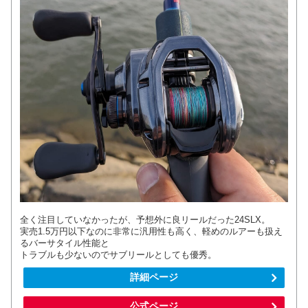
全く注目していなかったが、予想外に良リールだった24SLX。
実売1.5万円以下なのに非常に汎用性も高く、軽めのルアーも扱え
るバーサタイル性能と
トラブルも少ないのでサブリールとしても優秀。
詳細ページ
公式ページ