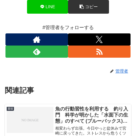
LINE
コピー
#管理者をフォローする
管理者
関連記事
魚の行動習性を利用する 釣り入
書籍
門 科学が明かした「水面下の生
態」のすべて (ブルーバックス)
[Kindle版]の読了
相変わらず出張。今日やっと盆休みで宮
崎に戻ってきた。ストレスから危うくツ