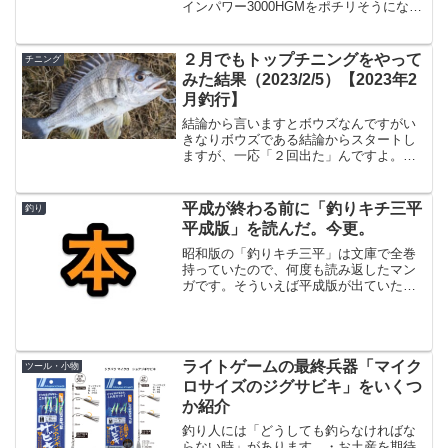
インパワー3000HGMをポチリそうになっ
たが、そこはグッとこらえて飛行機でこ
の本を読もうと思って買った。なかなか
面白い本である。この本を一言で言え
２月でもトップチニングをやって
チニング
ば、「軽く知ってたこ...
みた結果（2023/2/5）【2023年2
月釣行】
結論から言いますとボウズなんですがい
きなりボウズである結論からスタートし
ますが、一応「２回出た」んですよ。ト
ップに。しかもそのうちの１回は掛けた
けどバラしたという悲しい結果に。とい
う事でバラしたものの、２月の宮崎でも
平成が終わる前に「釣りキチ三平
釣り
トップチニング成立するじ...
平成版」を読んだ。今更。
昭和版の「釣りキチ三平」は文庫で全巻
持っていたので、何度も読み返したマン
ガです。そういえば平成版が出ていたの
をすっかり忘れていて、電子書籍で出て
いる分を買ってみました。釣りキチ三平
平成版1-12巻 セット (KCデラック
ス)posted ...
ライトゲームの最終兵器「マイク
ツール・小物
ロサイズのジグサビキ」をいくつ
か紹介
釣り人には「どうしても釣らなければな
らない時」があります。・お土産を期待