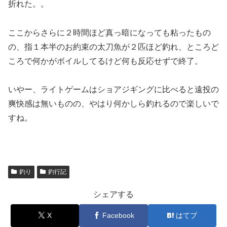
折れた。。
ここからさらに２時間ほど真っ暗になっても粘ったもの
の、指１本半のお約束の太刀魚が２匹ほど釣れ、ところど
ころで何かがボイルしてるけど何も反応せずで終了。
いやー、ライトゲームはショアジギングに比べると遠投の
爽快感は無いものの、やはり何かしら釣れるので楽しいで
すね。
釣り
釣行記
シェアする
X
Facebook
はてブ