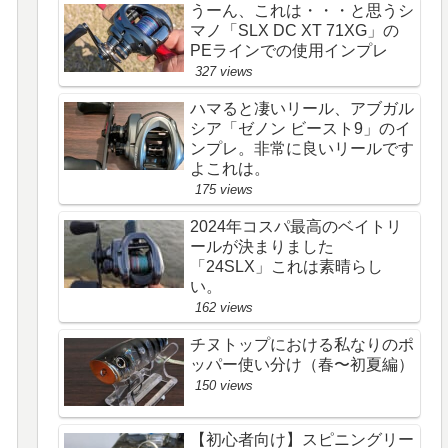
うーん、これは・・・と思うシ
マノ「SLX DC XT 71XG」の
PEラインでの使用インプレ
327 views
ハマると凄いリール、アブガル
シア「ゼノン ビースト9」のイ
ンプレ。非常に良いリールです
よこれは。
175 views
2024年コスパ最高のベイトリ
ールが決まりました
「24SLX」これは素晴らし
い。
162 views
チヌトップにおける私なりのポ
ッパー使い分け（春〜初夏編）
150 views
【初心者向け】スピニングリー