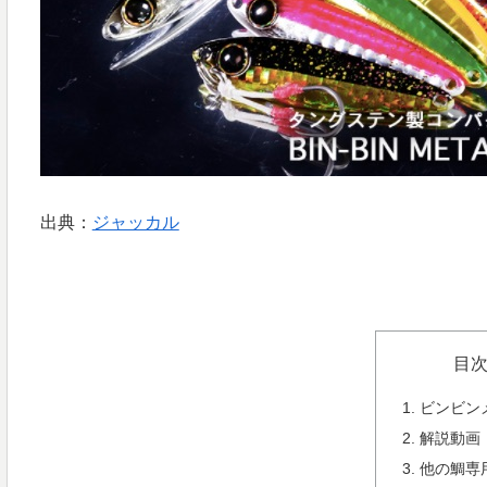
出典：
ジャッカル
目
ビンビン
解説動画
他の鯛専