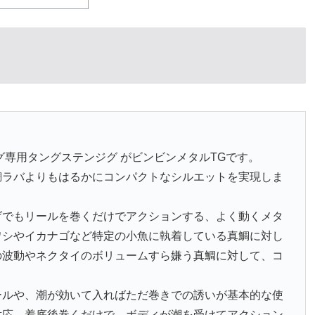
ング専用タングステンジグ がビンビンメタルTGです。
鯛ラバよりもはるかにコンパクトなシルエットを実現しま
げでもリールを巻くだけでアクションする、よく動くメタ
ワシやイカナゴなど特定の小魚に執着している真鯛に対し
の波動やネクタイのボリュームすら嫌う真鯛に対して、コ
。
ールや、潮が効いて入ればただ巻きでの誘いが基本的な使
対応。着底後巻くだけで、ボディが潮を受けてアクション