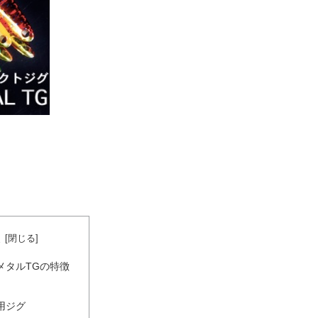
次
メタルTGの特徴
用ジグ