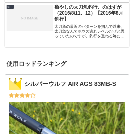
元々釣り用のものではないですが、座れ
る・頑丈・水が入らないということで人
癒やしの太刀魚釣行、のはずが
釣り
気が出たドカットですが、今...
（2016/8/11、12）【2016年8月
釣行】
太刀魚の最近のパターンを掴んで以来、
太刀魚なんてボウズ逃れレベルだぜと思
っていたのですが、釣行を重ねる毎にア
タリが減ってきました。そして遂に
8/11、太刀魚のアタリが皆無。ボウズで
した。太刀魚なんて日没直前表層ジャー
クで確実に釣れていたのに...
使用ロッドランキング
シルバーウルフ AIR AGS 83MB-S