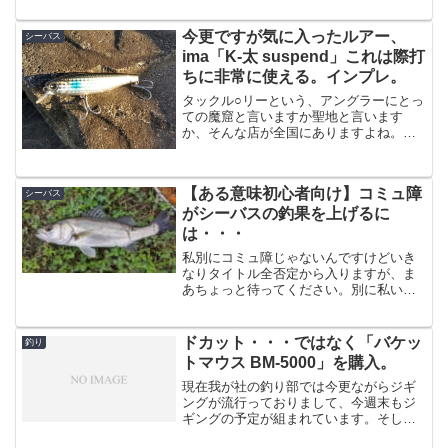
今更ですが気に入ったルアー、
シーバス
ima「K-太 suspend」これは際打
ちに非常に使える。インプレ。
タックル○リーという、アングラーにとっ
ての魔窟と言いますか聖地と言います
か、そんな店が全国にありますよね。当
然ながら僕もたまに行くわけで、ちょっ
と見るだけと思って行ったんですね。
で、店を出たら4000円使ってた恐ろしい
【ある意味初心者向け】コミュ障
シーバス
ぜタック○ベリー、、、...
がシーバスの釣果を上げるに
は・・・
私別にコミュ障じゃないんですけどいき
なりタイトル全否定から入りますが、ま
あちょっと待ってください。別に私いわ
ゆるコミュ障じゃないんですが、基本的
に人に釣れた場所を聞いたりする事は無
いのです。たまに釣り場で情報交換させ
ドカット・・・ではなく「バケッ
釣り
て頂くことはあるんですが...
トマウス BM-5000」を購入。
現在我が社の釣り部では今更ながらジギ
ングが流行っておりまして、今週末もジ
ギングの予定が組まれています。そして
ジギングと言えば・・・・ドカット。