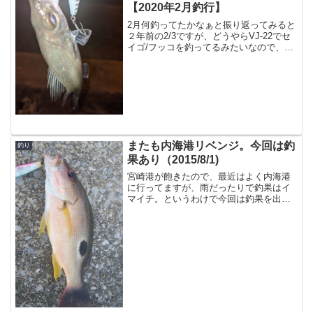
【2020年2月釣行】
2月何釣ってたかなぁと振り返ってみると
２年前の2/3ですが、どうやらVJ-22でセ
イゴ/フッコを釣ってるみたいなので、
久々にシーバスナイトゲームです。しか
し、、毎年同じパターンが通用するとは
限らないのが釣りというものです。大淀
川に着いてみる...
またも内海港リベンジ。今回は釣
釣り
果あり（2015/8/1)
宮崎港が飽きたので、最近はよく内海港
に行ってますが、雨だったりで釣果はイ
マイチ。というわけで今回は釣果を出す
ために始発で乗り込んだ。６時なのでも
う日の出を過ぎているが、朝っぽい感
じ。というわけでこの前と同じ場所で最
低限カマスでもいないかな、...