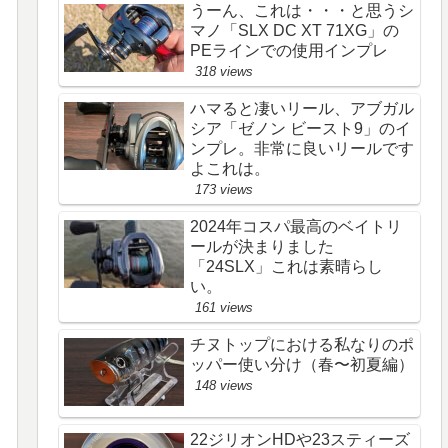
うーん、これは・・・と思うシ
マノ「SLX DC XT 71XG」の
PEラインでの使用インプレ
318 views
ハマると凄いリール、アブガル
シア「ゼノン ビースト9」のイ
ンプレ。非常に良いリールです
よこれは。
173 views
2024年コスパ最高のベイトリ
ールが決まりました
「24SLX」これは素晴らし
い。
161 views
チヌトップにおける私なりのポ
ッパー使い分け（春〜初夏編）
148 views
22ジリオンHDや23スティーズ