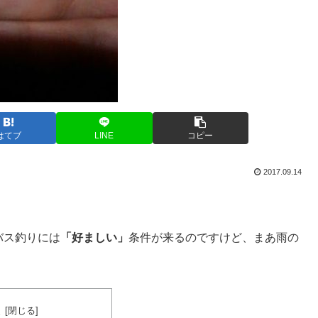
はてブ
LINE
コピー
2017.09.14
バス釣りには
「好ましい」
条件が来るのですけど、まあ雨の
次