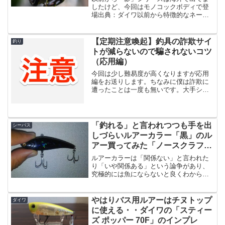
したけど、今回はモノコックボディで登
場出典：ダイワ以前から特徴的なネーミ
ングで海外でシリーズ化されてました
「KAGE（影）」がモノコックボディ搭
載で新しくなるみたいです。こちらは主
【定期注意喚起】釣具の詐欺サイ
釣り
に淡水用なのでバス等がタ...
トが減らないので騙されないコツ
（応用編）
今回は少し難易度が高くなりますが応用
編をお送りします。ちなみに僕は詐欺に
遭ったことは一度も無いです。大手ショ
ッピングモールで買う場合は基本的にあ
まり気にしなくても良いですが、いわゆ
る専門店で買う場合の注意を記載してい
きます。その１ ドメイン...
「釣れる」と言われつつも手を出
シーバス
しづらいルアーカラー「黒」のル
アー買ってみた「ノースクラフト
BT-VIB」
ルアーカラーは「関係ない」と言われた
り「いや関係ある」という論争があり、
究極的には魚にならないと良くわからな
いわけですけど、僕は「関係ある」派の
人です。実はよく釣れるらしいが不人気
カラーがある最近は身近で釣れるシーバ
やはりバス用ルアーはチヌトップ
ダイワ
ス釣りをずっとやってるん...
に使える・・ダイワの「スティー
ズ ポッパー 70F」のインプレ