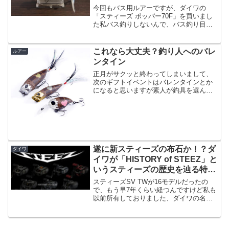
今回もバス用ルアーですが、ダイワの
「スティーズ ポッパー70F」を買いまし
た私バス釣りしないんで、バス釣り目的
で来られた方はすみませんがチヌトップ
始めましょう！という事で今回はまたポ
ッパー買ったのかよ、と思う方もいらっ
これなら大丈夫？釣り人へのバレ
ルアー
しゃるかもですが、「ス...
ンタイン
正月がサクッと終わってしまいまして、
次のギフトイベントはバレンタインとか
になると思いますが素人が釣具を選んで
プレゼントするというのは非常に危険
（たぶん、欲しい物が当てられない）と
いうのが釣り業界のボトルネックではな
いでしょうか。例えばシマノ...
遂に新スティーズの布石か！？ダ
ダイワ
イワが「HISTORY of STEEZ」と
いうスティーズの歴史を辿る特設
サイトを公開
スティーズSV TWが16モデルだったの
で、もう早7年くらい経つんですけど私も
以前所有しておりました、ダイワの名作
ベイトリール「スティーズ SV TW」から
早７年が経とうとしております（実は今
年くらいにリニューアルされるんじゃ