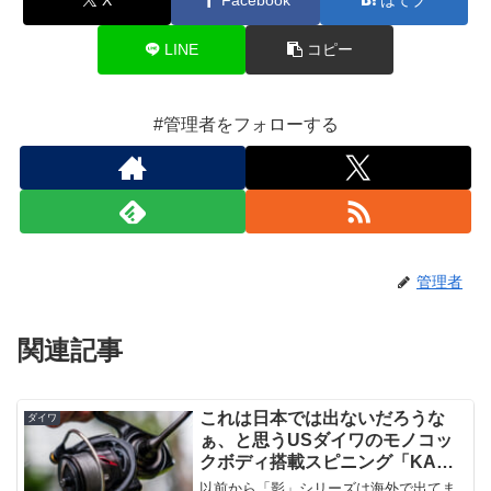
LINE
コピー
#管理者をフォローする
管理者
関連記事
これは日本では出ないだろうな
ダイワ
ぁ、と思うUSダイワのモノコッ
クボディ搭載スピニング「KAGE
MQ LT（影 MQ LT）」
以前から「影」シリーズは海外で出てま