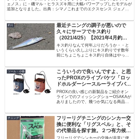
ェノス」に・磯マル・ヒラスズキ用に大幅パワーアップしたモデルが
追加となりました。出典：シマノこれまでのエクスセンス ジェノス
の一番長いレングスが「S100MH/R」だったのですが...
最近チニングの調子が悪いので
釣り
久々にサーフでキス釣り
（2021/4/25）【2021年4月釣
行】
キス釣りなんて何年ぶりだろうか・・と
いうくらい久しぶりにキス釣りです数年
前にちょこちょこキス釣り自体はやって
たのですけど、ルアーで魚が釣れるよう
になってからやらなくなった餌釣り、投
げ釣り。しかしここ最近、セイゴは掛か
こういうので良いんですよ、と思
ツール・小物
るもののチヌやフッコ以上...
ったPROXのライブバケツ「ロッ
ドホルダーシースルーライブバケ
ツ」
PROXの良い感じの新製品をご紹介オン
ラインでのフィッシングショーOSAKAが
ありましたので、幾つか気になる商品を
ご紹介するシリーズ開始。ということで
第一弾は、、、いきなりの「小物類」と
なりますが、PROXの「ロッドホルダー
フリーリグチニングのシンカー交
チニング
シースルーライブ...
換に便利な「リグスベル」と、そ
の代替品を探す旅。２つ有力候補
をご紹介。
フリーリグでシンカーの交換が非常に便