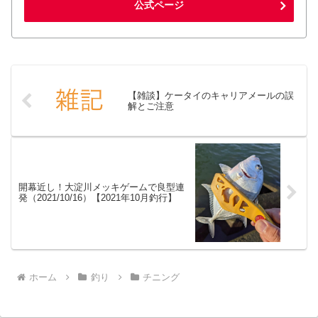
公式ページ
【雑談】ケータイのキャリアメールの誤
解とご注意
開幕近し！大淀川メッキゲームで良型連
発（2021/10/16）【2021年10月釣行】
ホーム
釣り
チニング