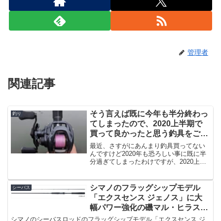
管理者
関連記事
そう言えば既に今年も半分終わっ
釣り
てしまったので、2020上半期で
買って良かったと思う釣具をご紹
介
最近、さすがにあんまり釣具買ってない
んですけど2020年も恐ろしい事に既に半
分過ぎてしまったわけですが、2020上半
期で「買って良かった」と思う釣具をご
紹介です。といってもさすがに数年間釣
具を買いまくっているので、あまりこの
シマノのフラッグシップモデル
シーバス
上半期は買ってな...
「エクスセンス ジェノス」に大
幅パワー強化の磯マル・ヒラスズ
キ用ロッドが追加！
シマノのシーバスロッドのフラッグシップモデル「エクスセンス ジ