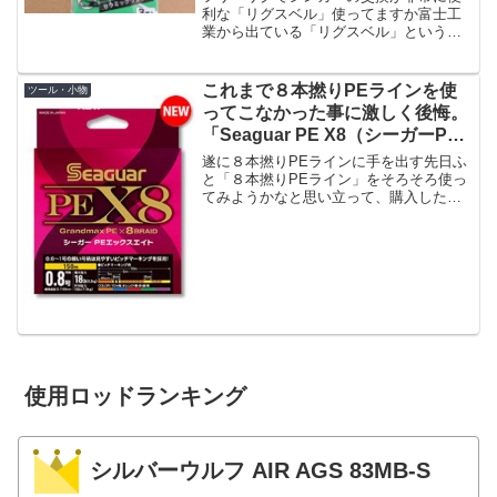
利な「リグスベル」使ってますか富士工
業から出ている「リグスベル」という製
品があります。これです。フリーリグで
面倒なのが「シンカーを変えたい時の結
び直しという行為」なのです。私何百
これまで８本撚りPEラインを使
ツール・小物
回、何千回とスナップやフッ...
ってこなかった事に激しく後悔。
「Seaguar PE X8（シーガーPE
エックスエイト）」インプレ。
遂に８本撚りPEラインに手を出す先日ふ
と「８本撚りPEライン」をそろそろ使っ
てみようかなと思い立って、購入したの
が「Seaguar PE X8（シーガー PE エッ
クスエイト）」です。価格も200Mで
1,800円以下だったりすることもあり、...
使用ロッドランキング
シルバーウルフ AIR AGS 83MB-S