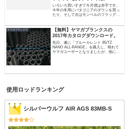
いろいろ買いすぎて今月僕は赤字です。
今年の冬用にパタゴニアのダウンを買っ
たり、そして次はモンベルのフラッグシ
ップモデルと呼ぶべき「ストームクルー
ザー ジャケット」を買ってやりまし
た。(モンベル)mont-bell ストームクルー
【無料】ヤマガブランクスの
ヤマガブランクス
ザージャケッ...
2017年カタログダウンロード。
先日、遂に「ブルーカレント 85/TZ
NANO ALL-RANGE」を購入し、晴れて
ヤマガユーザーとなりましたが、他にも
気になるロッドがヤマガブランクスには
沢山あります。・NEW BlueSniper・
BlueCurrent 72/TZ・...
使用ロッドランキング
シルバーウルフ AIR AGS 83MB-S