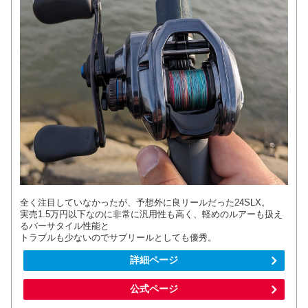
全く注目していなかったが、予想外に良リールだった24SLX。
実売1.5万円以下なのに非常に汎用性も高く、軽めのルアーも扱え
るバーサタイル性能と
トラブルも少ないのでサブリールとしても優秀。
詳細ページ
公式ページ