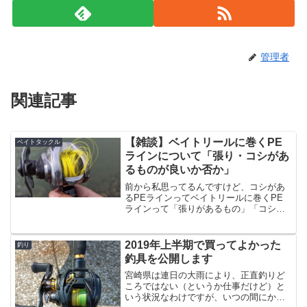
管理者
関連記事
【雑談】ベイトリールに巻くPE
ベイトタックル
ラインについて「張り・コシがあ
るものが良いか否か」
前から私思ってるんですけど、コシがあ
るPEラインってベイトリールに巻くPE
ラインって「張りがあるもの」「コシの
あるもの」が推奨されたりすると思うん
ですよ。例えば、DUELのアーマード
F+とか。DUEL デュエル アーマードF+
2019年上半期で買ってよかった
釣り
0.6号 (...
釣具を公開します
宮崎県は連日の大雨により、正直釣りど
ころではない（というか仕事だけど）と
いう状況なわけですが、いつの間にか