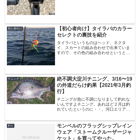
2019年も半年過ぎる、という恐ろしい事
を思い出しました。というわけで、正直
何をいつ買ったかなんて覚えてないんで
すけど、たぶん上半期で...
【初心者向け】タイラバのカラー
初心者向け
セレクトの裏技を紹介
タイラバというものはヘッド、ネクタ
イ、スカートの組み合わせで出来ていま
すので、その色の組み合わせというと途
方も無いパターンになるので、数時間の
釣行時間では到底全てを試すことは出来
ません。さらに地域によって今真鯛が食
べているベイトが何か、天候...
絶不調大淀川チニング、3/16〜19
チニング
の外道だらけ釣果【2021年3月釣
行】
チニングが急に不調になりまして釣れな
いんですよチニング。あれほど２月は釣
れていたというのに・・。河口エリアや
少し場所を変えると反応がある事もある
のですが、いつもの場所で全然釣れなく
なりました。。しかしチニングは基本的
モンベルのフラッグシップレイン
釣り
にボトムの釣りになるので...
ウェア「ストームクルーザージャ
ケット」を買ってやった。