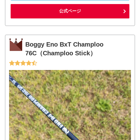
公式ページ
Boggy Eno BxT Champloo
76C（Champloo Stick）