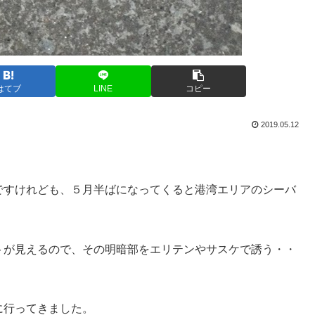
はてブ
LINE
コピー
2019.05.12
ですけれども、５月半ばになってくると港湾エリアのシーバ
トが見えるので、その明暗部をエリテンやサスケで誘う・・
に行ってきました。