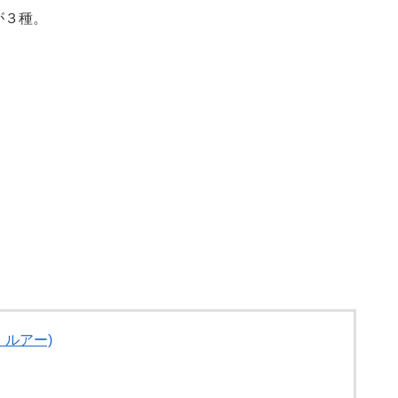
が３種。
 ルアー)