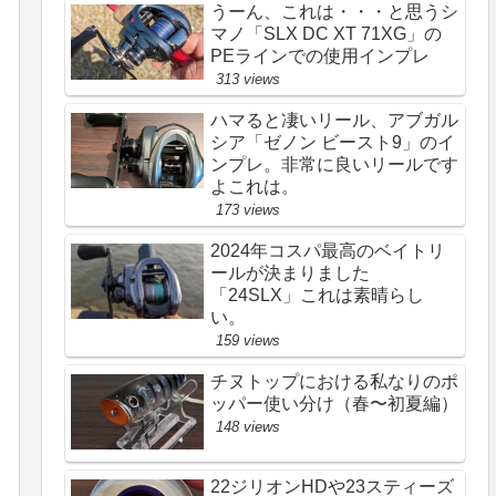
うーん、これは・・・と思うシ
マノ「SLX DC XT 71XG」の
PEラインでの使用インプレ
313 views
ハマると凄いリール、アブガル
シア「ゼノン ビースト9」のイ
ンプレ。非常に良いリールです
よこれは。
173 views
2024年コスパ最高のベイトリ
ールが決まりました
「24SLX」これは素晴らし
い。
159 views
チヌトップにおける私なりのポ
ッパー使い分け（春〜初夏編）
148 views
22ジリオンHDや23スティーズ