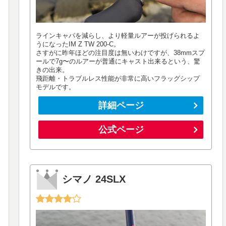
ラインキャパを減らし、より軽量ルアーが投げられるよ
うになったIM Z TW 200-C。
さすがに昨年ほどの注目度は無いわけですが、38mmスプ
ールで7g〜のルアーが普通にキャスト出来るという、驚
きの出来。
飛距離・トラブルレス性能が非常に高いフラッグシップ
モデルです。
詳細ページ
公式ページ
シマノ 24SLX